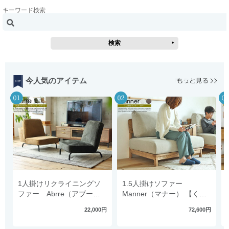
キーワード検索
今人気のアイテム
1人掛けリクライニングソ
1.5人掛けソファー
ファー Abrre（アブー
Manner（マナー） 【くつ
ル）
ろぐことを追求したソファ
22,000円
72,600円
ー】 ソファ ファブリック
北欧 木製 肘掛け無し