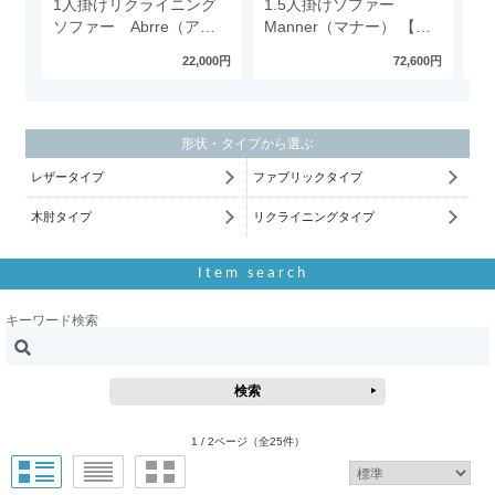
1人掛けリクライニング
1.5人掛けソファー
1
ソファー Abrre（アブ
Manner（マナー） 【く
S
ール）
つろぐことを追求したソ
ソ
22,000円
72,600円
ファー】 ソファ ファブ
リック 北欧 木製 肘掛け
無し
形状・タイプから選ぶ
レザータイプ
ファブリックタイプ
木肘タイプ
リクライニングタイプ
Item search
キーワード検索
1 / 2ページ
（全25件）