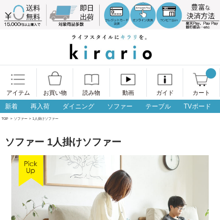
アイテム
お買い物
読み物
動画
ガイド
カート
新着
再入荷
ダイニング
ソファー
テーブル
TVボード
TOP
>
ソファー
>
1人掛けソファー
ソファー 1人掛けソファー