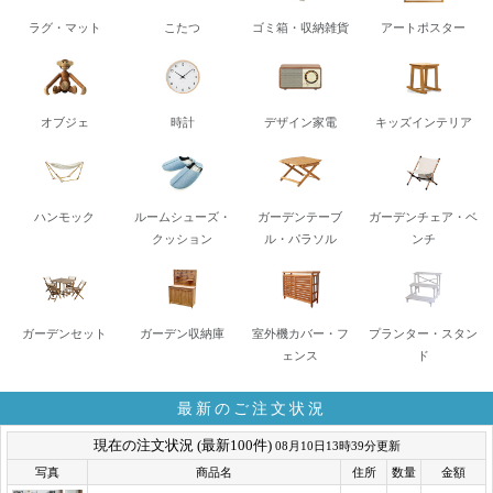
ラグ・マット
こたつ
ゴミ箱・収納雑貨
アートポスター
オブジェ
時計
デザイン家電
キッズインテリア
ハンモック
ルームシューズ・
ガーデンテーブ
ガーデンチェア・ベ
クッション
ル・パラソル
ンチ
ガーデンセット
ガーデン収納庫
室外機カバー・フ
プランター・スタン
ェンス
ド
最新のご注文状況