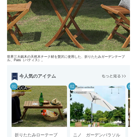
世界三大銘木の天然木チーク材を贅沢に使用した、折りたたみガーデンテーブ
ル、Patis（パティス）。
今人気のアイテム
折りたたみローテーブ
ニノ ガーデンパラソル
円