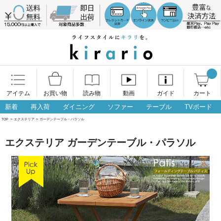
アイテム
お買い物
読み物
動画
ガイド
カート
新着
再入荷
ダイニング
ソファー
テーブル
TVボード
TOP
>
エクステリア
>
ガーデンテーブル・パラソル
エクステリア ガーデンテーブル・パラソル