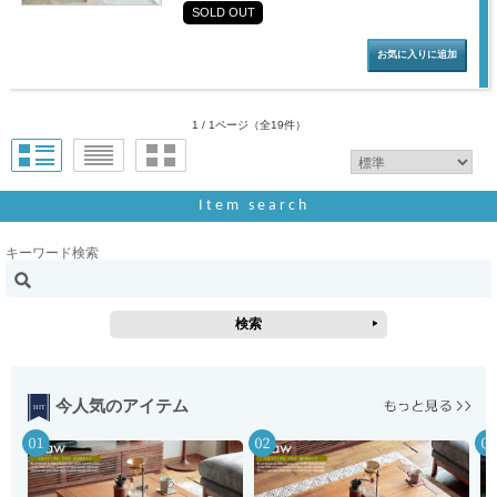
SOLD OUT
1 / 1ページ
（全19件）
Item search
キーワード検索
今人気のアイテム