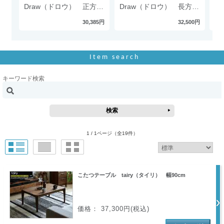
Draw（ドロウ） 正方形
Draw（ドロウ） 長方形
C
タイプ
タイプ
方
30,385円
32,500円
Item search
キーワード検索
1 / 1ページ
（全19件）
こたつテーブル tairy（タイリ） 幅90cm
価格： 37,300円(税込)