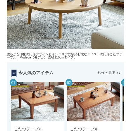
柔らかな印象の円形デザインとインテリアに馴染む北欧テイストの円形こたつテ
ーブル、Modeca（モデカ） 直径110cmタイプ。
今人気のアイテム
こたつテーブル
こたつテーブル
こ