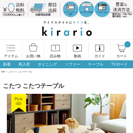
アイテム
お買い物
読み物
動画
ガイド
カート
新着
再入荷
ダイニング
ソファー
テーブル
TVボード
TOP
>
こたつ
>
こたつテーブル
こたつ こたつテーブル