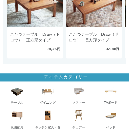
こたつテーブル Draw（ド
こたつテーブル Draw（ド
ロウ） 正方形タイプ
ロウ） 長方形タイプ
30,385円
32,500円
アイテムカテゴリー
テーブル
ダイニング
ソファー
TVボード
収納家具
キッチン家具・食
チェアー
ベッド