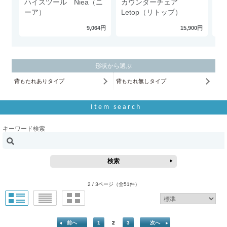
ハイスツール Niea（ニ
カウンターチェア
カ
ーア）
Letop（リトップ）
P
9,064円
15,900円
形状から選ぶ
背もたれありタイプ
背もたれ無しタイプ
Item search
キーワード検索
2 / 3ページ
（全51件）
前へ
1
2
3
次へ