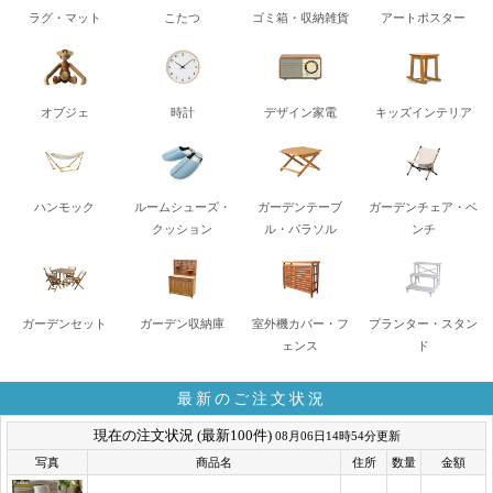
ラグ・マット
こたつ
ゴミ箱・収納雑貨
アートポスター
オブジェ
時計
デザイン家電
キッズインテリア
ハンモック
ルームシューズ・
ガーデンテーブ
ガーデンチェア・ベ
クッション
ル・パラソル
ンチ
ガーデンセット
ガーデン収納庫
室外機カバー・フ
プランター・スタン
ェンス
ド
最新のご注文状況