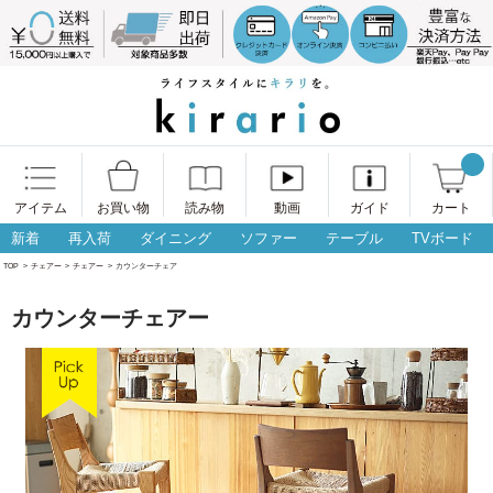
アイテム
お買い物
読み物
動画
ガイド
カート
新着
再入荷
ダイニング
ソファー
テーブル
TVボード
TOP
>
チェアー
>
チェアー
>
カウンターチェア
カウンターチェアー