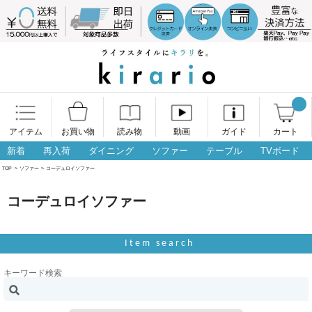
アイテム
お買い物
読み物
動画
ガイド
カート
新着
再入荷
ダイニング
ソファー
テーブル
TVボード
TOP
>
ソファー
>
コーデュロイソファー
コーデュロイソファー
Item search
キーワード検索