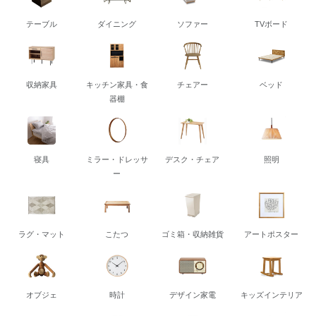
テーブル
ダイニング
ソファー
TVボード
収納家具
キッチン家具・食
チェアー
ベッド
器棚
寝具
ミラー・ドレッサ
デスク・チェア
照明
ー
ラグ・マット
こたつ
ゴミ箱・収納雑貨
アートポスター
オブジェ
時計
デザイン家電
キッズインテリア