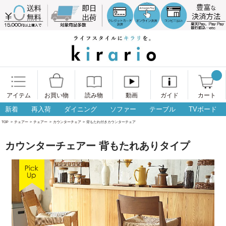
アイテム
お買い物
読み物
動画
ガイド
カート
新着
再入荷
ダイニング
ソファー
テーブル
TVボード
TOP
>
チェアー
>
チェアー
>
カウンターチェア
>
背もたれ付きカウンターチェア
カウンターチェアー 背もたれありタイプ