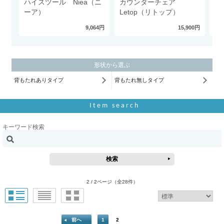
ハイスツール Niea（ニ
カウンターチェア
バ
ーア）
Letop（リトップ）
ア
9,064円
15,900円
形状から選ぶ
背もたれありタイプ
背もたれ無しタイプ
Item search
キーワード検索
2 / 2ページ
（全28件）
前へ
1
2