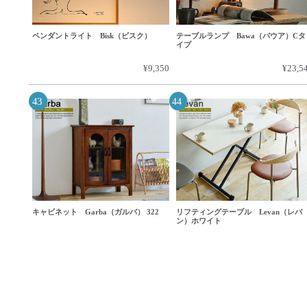
ペンダントライト Bisk（ビスク）
テーブルランプ Bawa（バウア）Cタ
イプ
¥9,350
¥23,5
キャビネット Garba（ガルバ） 322
リフティングテーブル Levan（レバ
ン）ホワイト
¥35,000
¥46,2