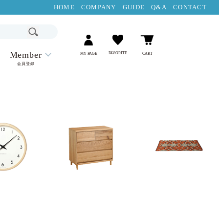
HOME
COMPANY
GUIDE
Q&A
CONTACT
Member
FAVORITE
MY PAGE
CART
会員登録