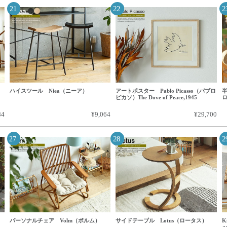
ハイスツール Niea（ニーア）
アートポスター Pablo Picasso（パブロ
半
ピカソ）The Dove of Peace,1945
84
¥9,064
¥29,700
ト
パーソナルチェア Volm（ボルム）
サイドテーブル Lotus（ロータス）
K