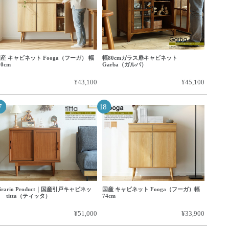
産 キャビネット Fooga（フーガ） 幅
幅80cmガラス扉キャビネット
10cm
Garba（ガルバ）
¥43,100
¥45,100
irario Product｜国産引戸キャビネッ
国産 キャビネット Fooga（フーガ）幅
 titta（ティッタ）
74cm
¥51,000
¥33,900