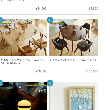
ト titta（ティッタ）
¥54,900
¥8,800
長式ダイニングテーブル form(フォ
ダイニング5点セット Dentto(デント)
ム) 120-160cm
¥78,650
¥104,500