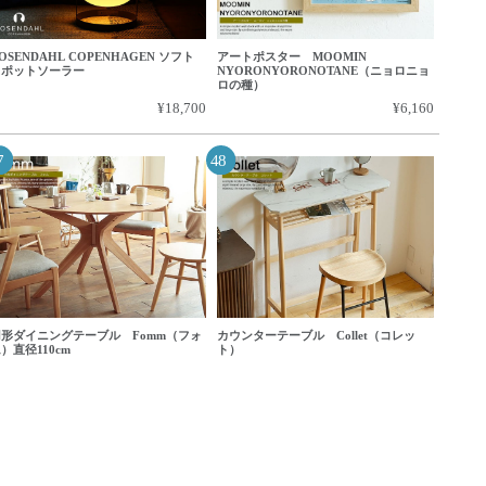
OSENDAHL COPENHAGEN ソフト
アートポスター MOOMIN
スポットソーラー
NYORONYORONOTANE（ニョロニョ
ロの種）
¥18,700
¥6,160
円形ダイニングテーブル Fomm（フォ
カウンターテーブル Collet（コレッ
）直径110cm
ト）
¥75,000
¥18,700