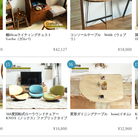
幅60cmライティングチェスト
コンソールテーブル Webli（ウェブ
国
Garba（ガルバ）
リ）
1
20
¥42,127
¥18,000
360度回転式ローラウンドチェアー
変形ダイニングテーブル Iome(イオム)
K
KNOX（ノックス）ファブリックタイプ
ト
00
¥16,800
¥32,960