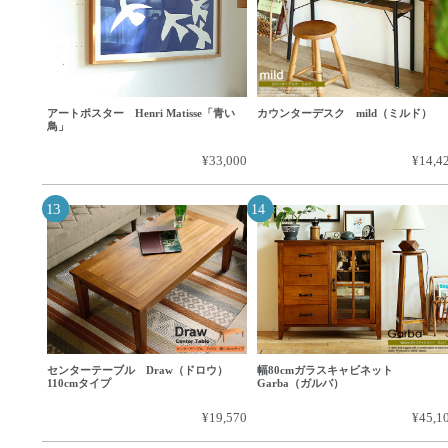
アートポスター Henri Matisse「青い
カウンターデスク mild（ミルド）
鳥」
¥33,000
¥14,4
センターテーブル Draw（ドロウ）
幅80cmガラスキャビネット
110cmタイプ
Garba（ガルバ）
¥19,570
¥45,1