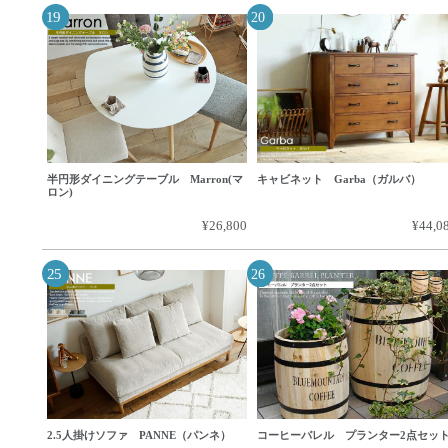
半円形ダイニングテーブル Marron(マ
キャビネット Garba（ガルバ）
ロン)
¥26,800
¥44,0
2.5人掛けソファ PANNE（パンネ）
コーヒーバレル プランター2点セッ