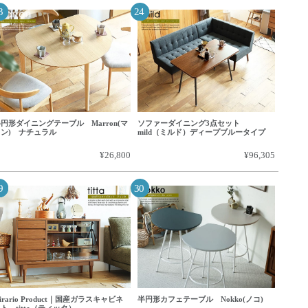
円形ダイニングテーブル Marron(マ
ソファーダイニング3点セット
ロン) ナチュラル
mild（ミルド）ディープブルータイプ
¥26,800
¥96,305
irario Product｜国産ガラスキャビネ
半円形カフェテーブル Nokko(ノコ)