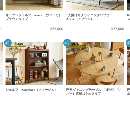
オープンシェルフ weeca（ウィーカ）
1人掛けリクライニングソファー
R
ブラウンタイプ
Abrre（アブール）
40
¥55,000
¥22,000
シェルフ hommage（オマージュ）
円形ダイニングテーブル RIVER（リ
バー）直径120cmタイプ
ム
00
¥24,000
¥68,800