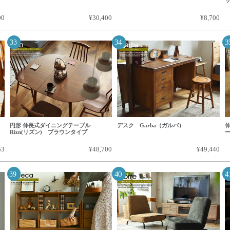
ッ
00
¥30,400
¥8,700
円形 伸長式ダイニングテーブル
デスク Garba（ガルバ）
伸
Rizn(リズン) ブラウンタイプ
ー
53
¥48,700
¥49,440