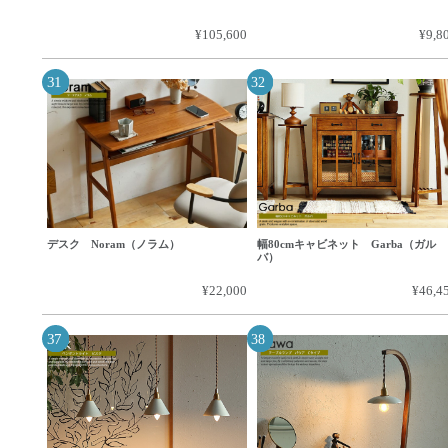
¥105,600
¥9,8
デスク Noram（ノラム）
幅80cmキャビネット Garba（ガル
バ）
¥22,000
¥46,4