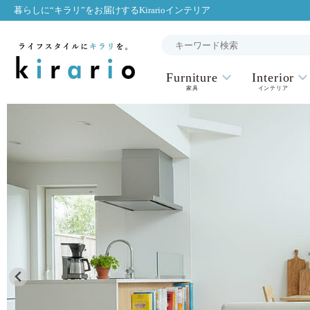
暮らしに“キラリ”をお届けするKirarioインテリア
Furniture
Interior
家具
インテリア