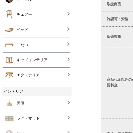
取扱商品
チェアー
許認可・資格
ベッド
販売数量
こたつ
キッズインテリア
エクステリア
商品代金以外の
要料金
インテリア
照明
ラグ・マット