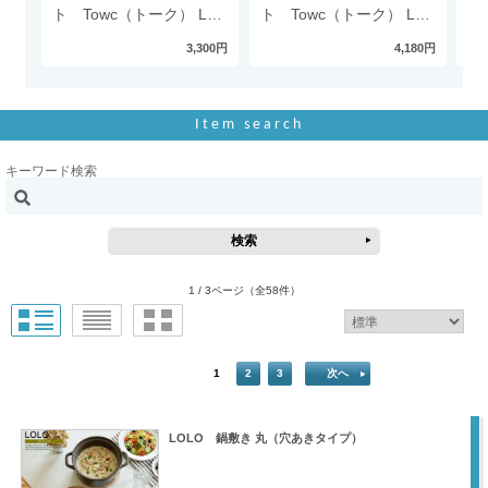
ト Towc（トーク） Lサ
ト Towc（トーク） Lサ
ッ
イズ
イズ
丸
3,300円
4,180円
Item search
キーワード検索
1 / 3ページ
（全58件）
1
2
3
次へ
LOLO 鍋敷き 丸（穴あきタイプ）