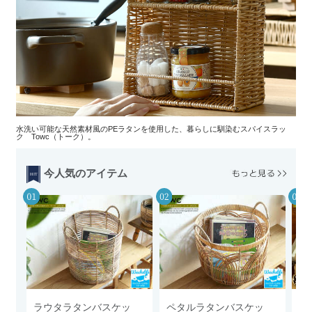
水洗い可能な天然素材風のPEラタンを使用した、暮らしに馴染むスパイスラッ
ク Towc（トーク）。
今人気のアイテム
ラウタラタンバスケッ
ペタルラタンバスケッ
エ