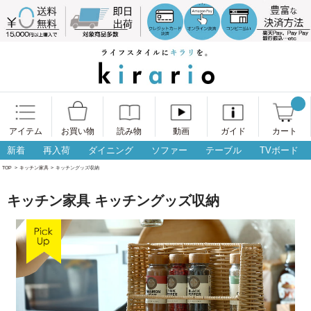
アイテム
お買い物
読み物
動画
ガイド
カート
新着
再入荷
ダイニング
ソファー
テーブル
TVボード
TOP
>
キッチン家具
>
キッチングッズ収納
キッチン家具 キッチングッズ収納