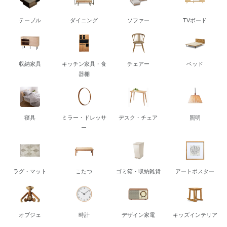
テーブル
ダイニング
ソファー
TVボード
収納家具
キッチン家具・食
チェアー
ベッド
器棚
寝具
ミラー・ドレッサ
デスク・チェア
照明
ー
ラグ・マット
こたつ
ゴミ箱・収納雑貨
アートポスター
オブジェ
時計
デザイン家電
キッズインテリア