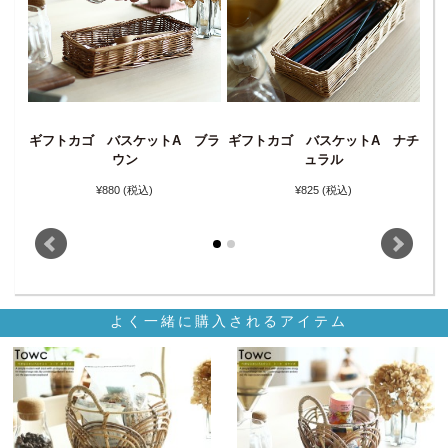
ギフトカゴ バスケットA ブラ
ギフトカゴ バスケットA ナチ
ギ
ナチ
ウン
ュラル
¥880
(税込)
¥825
(税込)
よく一緒に購入されるアイテム