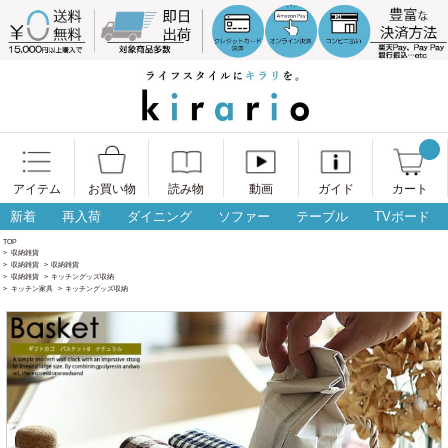
アイテム
お買い物
読み物
動画
ガイド
カート
新着
再入荷
ダイニング
ソファー
テーブル
TVボード
TOP
>
収納雑貨
>
収納雑貨
>
収納雑貨
>
収納雑貨
>
キッチングッズ収納
>
キッチン家具
>
キッチングッズ収納