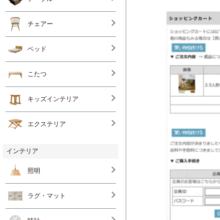
チェアー
ベッド
こたつ
キッズインテリア
エクステリア
インテリア
照明
ラグ・マット