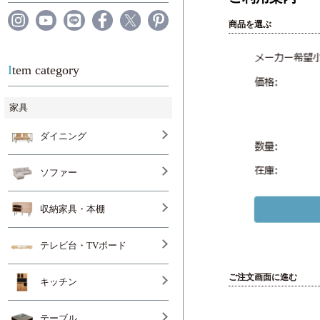
商品を選ぶ
Item category
家具
ダイニング
ソファー
収納家具・本棚
テレビ台・TVボード
ご注文画面に進む
キッチン
テーブル