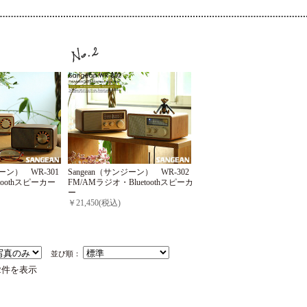
Sangean（サンジーン） WR-302
ジーン） WR-301
FM/AMラジオ・Bluetoothスピーカ
toothスピーカー
ー
￥21,450(税込)
並び順：
2件を表示