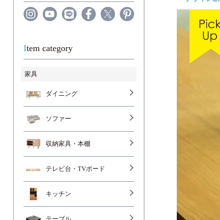
Item category
家具
ダイニング
ソファー
収納家具・本棚
テレビ台・TVボード
キッチン
テーブル