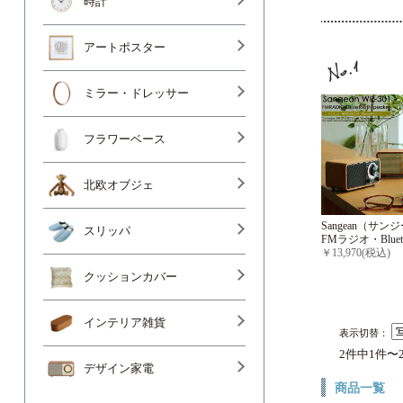
時計
アートポスター
ミラー・ドレッサー
フラワーベース
北欧オブジェ
Sangean（サン
スリッパ
FMラジオ・Blue
￥13,970(税込)
クッションカバー
インテリア雑貨
表示切替：
2件中1件〜
デザイン家電
商品一覧