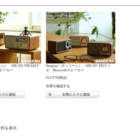
ーン） WR-302 FM/AMラ
Sangean（サンジーン） WR-301 FMラジ
hスピーカー
オ・Bluetoothスピーカー
¥13,970
(税込)
在庫を確認する
2件を表示