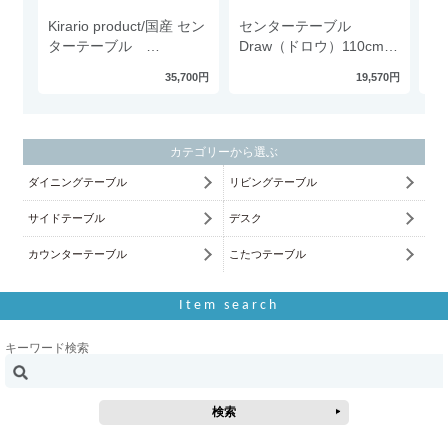
Kirario product/国産 セン
センターテーブル
デ
ターテーブル
Draw（ドロウ）110cmタ
ム
LENO（レノ）
イプ
35,700円
19,570円
カテゴリーから選ぶ
ダイニングテーブル
リビングテーブル
サイドテーブル
デスク
カウンターテーブル
こたつテーブル
Item search
キーワード検索