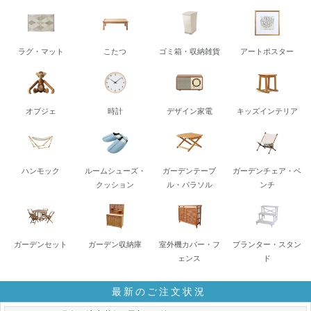
ラグ・マット
こたつ
ゴミ箱・収納雑貨
アートポスター
オブジェ
時計
デザイン家電
キッズインテリア
ハンモック
ルームシューズ・
ガーデンテーブ
ガーデンチェア・ベ
クッション
ル・パラソル
ンチ
ガーデンセット
ガーデン収納庫
室外機カバー・フ
プランター・スタン
ェンス
ド
最新のご注文状況