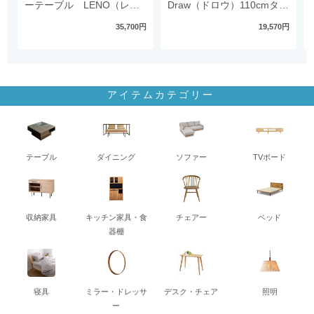
ーテーブル LENO（レ
Draw（ドロウ）110cmタイ
ノ）
プ
35,700円
19,570円
アイテムカテゴリー
テーブル
ダイニング
ソファー
TVボード
収納家具
キッチン家具・食
チェアー
ベッド
器棚
寝具
ミラー・ドレッサ
デスク・チェア
照明
ー