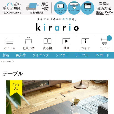
アイテム
お買い物
読み物
動画
ガイド
カート
新着
再入荷
ダイニング
ソファー
テーブル
TVボード
TOP
>
テーブル
テーブル