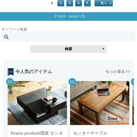
1
2
3
4
5
次へ
Item search
キーワード検索
今人気のアイテム
Kirario product/国産 センタ
センターテーブル