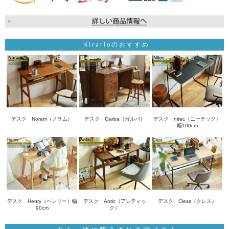
Kirarioのおすすめ
デスク Noram（ノラム）
デスク Garba（ガルバ）
デスク nitec（ニーテック）
幅100cm
デスク Henry（ヘンリー）幅
デスク Antic（アンティッ
デスク Cless（クレス）
90cm
ク）