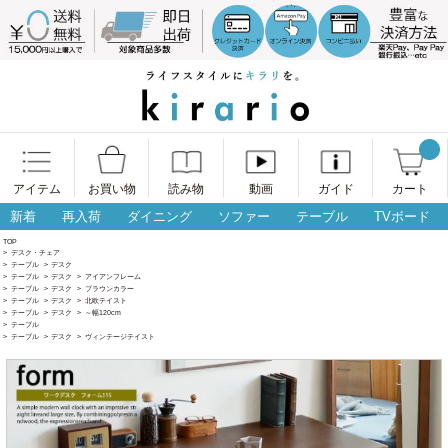
アイテム
お買い物
読み物
動画
ガイド
カート
新着
再入荷
ダイニング
ソファー
テーブル
TVボード
TOP
>
デスク・チェア
>
テーブル
>
デスク
>
テーブル
>
デスク
>
アイアンフレーム
>
テーブル
>
デスク
>
ブラウンカラー
>
テーブル
>
デスク
>
北欧テイスト
>
テーブル
>
デスク
>
～幅120cm
>
テーブル
>
テーブル
>
デスク
>
ヴィンテージテイスト