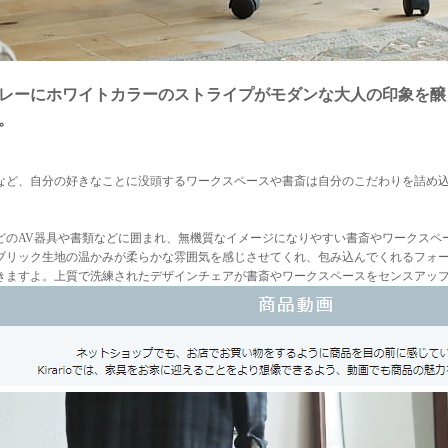
レーにホワイトカラーのストライプがモダンな大人の印象を醸し出
。
など、自分の好きなことに没頭するワークスペースや書斎は自分のこだわりを詰め
どのAV器具や書類などに囲まれ、無機質なイメージになりやすい書斎やワークスペ
ブリック生地の温かみが柔らかな雰囲気を感じさせてくれ、包み込んでくれるフォ
きますよ。上質で洗練されたデザインチェアが書斎やワークスペースをセンスアッ