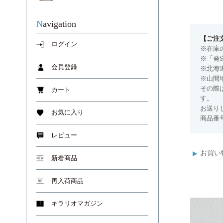
Navigation
【ご注
ログイン
※在庫
※「発
会員登録
※北海
※山間
その際
カート
す。
お送り
お気に入り
商品番号
レビュー
お買い
新着商品
再入荷商品
キラリオマガジン