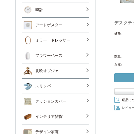
時計
デスクチェ
アートポスター
価格:
ミラー・ドレッサー
フラワーベース
数量:
在庫:
北欧オブジェ
スリッパ
返品に
クッションカバー
レビュ
インテリア雑貨
デザイン家電