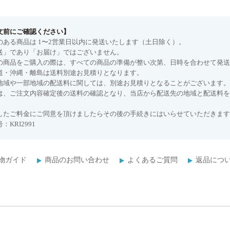
文前にご確認ください】
のある商品は 1〜2営業日以内に発送いたします（土日除く）。
送」であり「お届け」ではございません。
の商品をご購入の際は、すべての商品の準備が整い次第、日時を合わせて発送
道・沖縄・離島は送料別途お見積りとなります。
地域や一部地域の配送料に関しては、別途お見積りとなることがございます。
は、ご注文内容確定後の送料の確認となり、当店から配送先の地域と配送料を
したご料金にご同意を頂けましたらその後の手続きにはいらせていただきます
：KRI2991
物ガイド
商品のお問い合わせ
よくあるご質問
返品につ