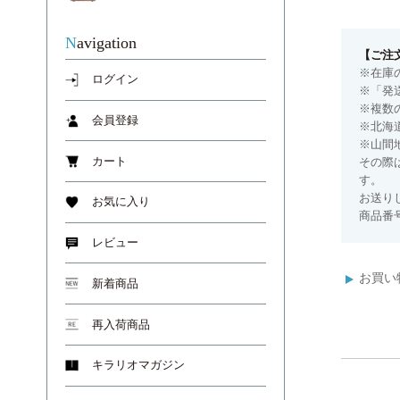
Navigation
【ご注
※在庫
ログイン
※「発
※複数
会員登録
※北海
※山間
その際
カート
す。
お送り
お気に入り
商品番号
レビュー
お買い
新着商品
再入荷商品
キラリオマガジン