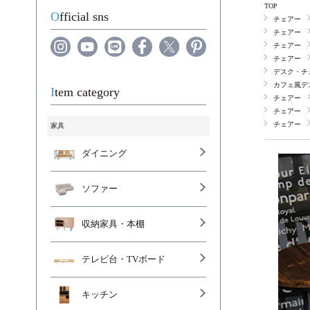
TOP
Official sns
チェアー
チェアー
チェアー
チェアー
デスク・チ
カフェ風デ
Item category
チェアー
チェアー
チェアー
家具
ダイニング
ソファー
収納家具・本棚
テレビ台・TVボード
キッチン