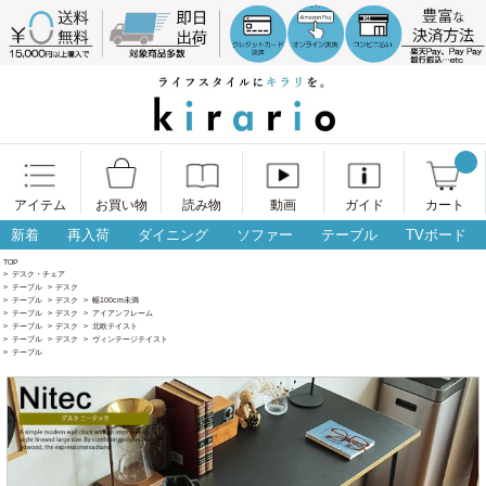
アイテム
お買い物
読み物
動画
ガイド
カート
新着
再入荷
ダイニング
ソファー
テーブル
TVボード
TOP
>
デスク・チェア
>
テーブル
>
デスク
>
テーブル
>
デスク
>
幅100cm未満
>
テーブル
>
デスク
>
アイアンフレーム
>
テーブル
>
デスク
>
北欧テイスト
>
テーブル
>
デスク
>
ヴィンテージテイスト
>
テーブル