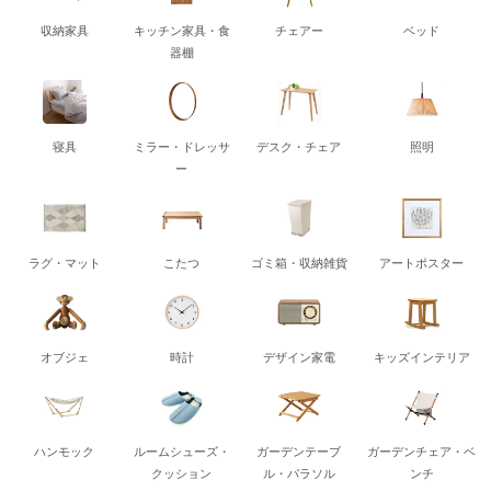
収納家具
キッチン家具・食
チェアー
ベッド
器棚
寝具
ミラー・ドレッサ
デスク・チェア
照明
ー
ラグ・マット
こたつ
ゴミ箱・収納雑貨
アートポスター
オブジェ
時計
デザイン家電
キッズインテリア
ハンモック
ルームシューズ・
ガーデンテーブ
ガーデンチェア・ベ
クッション
ル・パラソル
ンチ