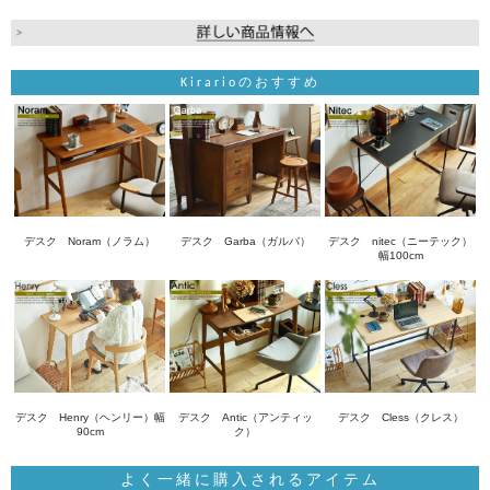
Kirarioのおすすめ
デスク Noram（ノラム）
デスク Garba（ガルバ）
デスク nitec（ニーテック）
幅100cm
デスク Henry（ヘンリー）幅
デスク Antic（アンティッ
デスク Cless（クレス）
90cm
ク）
よく一緒に購入されるアイテム