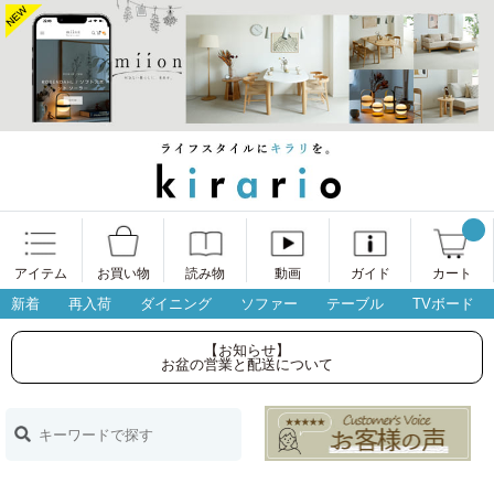
アイテム
お買い物
読み物
動画
ガイド
カート
新着
再入荷
ダイニング
ソファー
テーブル
TVボード
【お知らせ】
お盆の営業と配送について