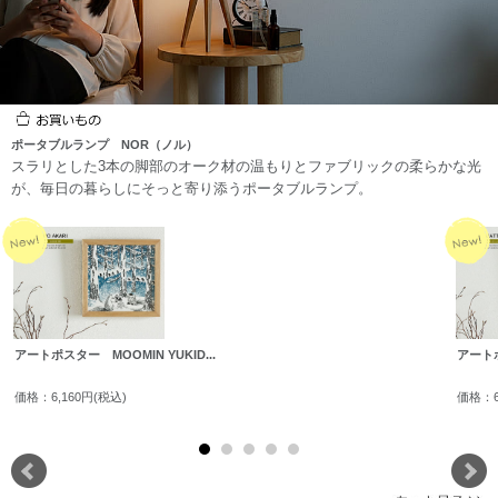
オブジェ
時計
デザイン家電
キッズインテリア
ハンモック
ルームシューズ・
ガーデンテーブ
ガーデンチェア・ベ
ポータブルランプ NOR（ノル）
クッション
ル・パラソル
ンチ
スラリとした3本の脚部のオーク材の温もりとファブリックの柔らかな光
が、毎日の暮らしにそっと寄り添うポータブルランプ。
ガーデンセット
ガーデン収納庫
室外機カバー
プランター・スタン
ド
カテゴリを閉じる
アートポスター MOOMIN YUKID...
アートポ
価格：6,160円(税込)
価格：6