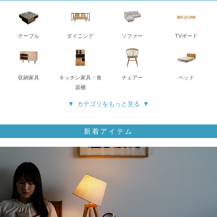
テーブル
ダイニング
ソファー
TVボード
収納家具
キッチン家具・食
チェアー
ベッド
器棚
カテゴリをもっと見る
新着アイテム
寝具
ミラー・ドレッサ
デスク・チェア
照明
ー
ラグ・マット
こたつ
ゴミ箱・収納雑貨
アートポスター