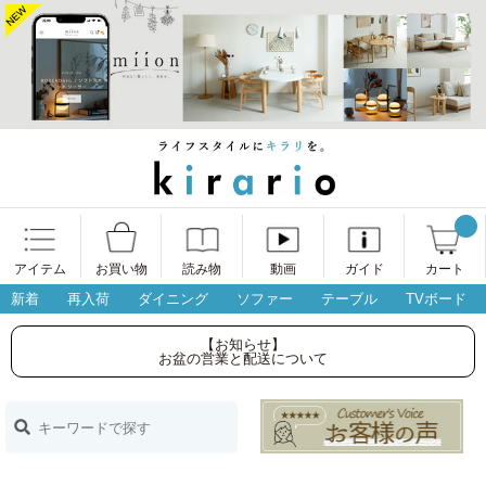
アイテム
お買い物
読み物
動画
ガイド
カート
新着
再入荷
ダイニング
ソファー
テーブル
TVボード
【お知らせ】
お盆の営業と配送について