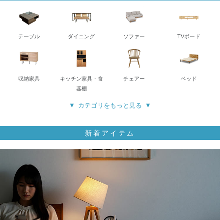
テーブル
ダイニング
ソファー
TVボード
収納家具
キッチン家具・食
チェアー
ベッド
器棚
カテゴリをもっと見る
新着アイテム
寝具
ミラー・ドレッサ
デスク・チェア
照明
ー
ラグ・マット
こたつ
ゴミ箱・収納雑貨
アートポスター