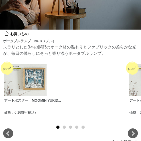
オブジェ
時計
デザイン家電
キッズインテリア
ハンモック
ルームシューズ・
ガーデンテーブ
ガーデンチェア・ベ
ポータブルランプ NOR（ノル）
クッション
ル・パラソル
ンチ
スラリとした3本の脚部のオーク材の温もりとファブリックの柔らかな光
が、毎日の暮らしにそっと寄り添うポータブルランプ。
ガーデンセット
ガーデン収納庫
室外機カバー
プランター・スタン
ド
カテゴリを閉じる
アートポスター MOOMIN YUKID...
アートポ
価格：6,160円(税込)
価格：6