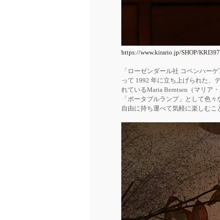
https://www.kirario.jp/SHOP/KRI397
「ローゼンダール社 コペンハー
って 1992 年に立ち上げられた、
れているMaria Berntse
「ポータブルランプ」として色々
自由に持ち運べて気軽に楽しむこ