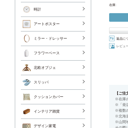
在庫:
時計
アートポスター
ミラー・ドレッサー
返品に
レビュ
フラワーベース
北欧オブジェ
スリッパ
【ご注
クッションカバー
※在庫
※「発
※複数
インテリア雑貨
※北海
※山間
デザイン家電
その際