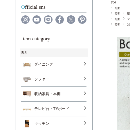
TOP
Official sns
照明
照明
壁
照明
デ
照明
2
Item category
家具
ダイニング
ソファー
収納家具・本棚
テレビ台・TVボード
キッチン