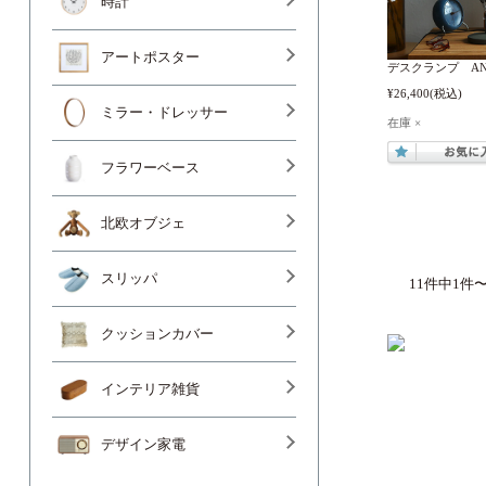
時計
アートポスター
デスクランプ ANGLE
¥26,400
(税込)
ミラー・ドレッサー
在庫 ×
フラワーベース
北欧オブジェ
スリッパ
11件中1件
クッションカバー
インテリア雑貨
デザイン家電