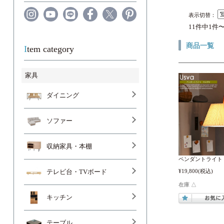
表示切替：
11件中1件
商品一覧
Item category
家具
ダイニング
ソファー
収納家具・本棚
ペンダントライト 
¥19,800
(税込)
テレビ台・TVボード
在庫 △
キッチン
テーブル