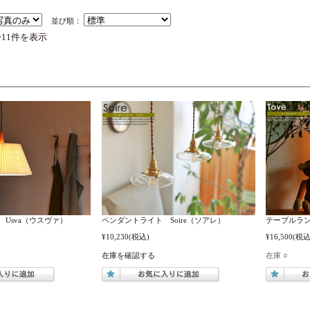
並び順：
〜11件を表示
Usva（ウスヴァ）
ペンダントライト Soire（ソアレ）
テーブルラン
¥10,230
(税込)
¥16,500
(税込
在庫を確認する
在庫 ○