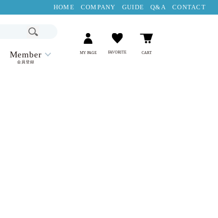
HOME
COMPANY
GUIDE
Q&A
CONTACT
Member
FAVORITE
MY PAGE
CART
会員登録