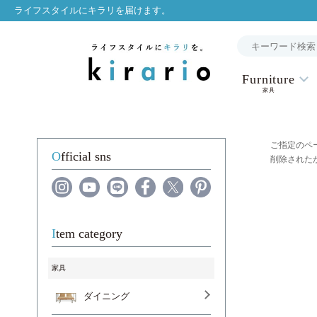
ライフスタイルにキラリを届けます。
Furniture
家具
ご指定のペ
Official sns
削除された
Item category
家具
ダイニング