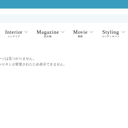
Interior
Magazine
Movie
Styling
インテリア
読み物
動画
コーディネート
ージは見つかりません。
かＵＲＬが変更されたため表示できません。