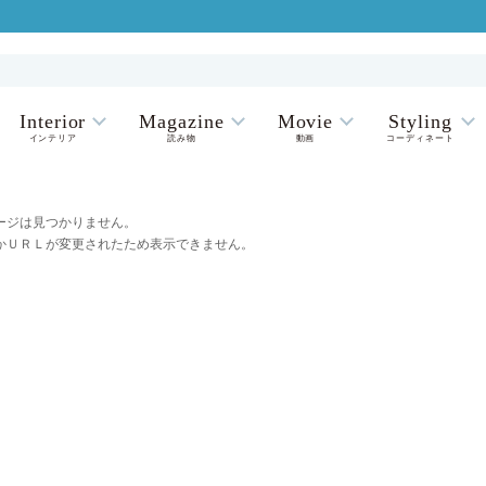
Interior
Magazine
Movie
Styling
インテリア
読み物
動画
コーディネート
ージは見つかりません。
かＵＲＬが変更されたため表示できません。