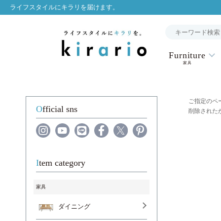
ライフスタイルにキラリを届けます。
Furniture
家具
ご指定のペ
Official sns
削除された
Item category
家具
ダイニング