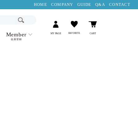
HOME
COMPANY
GUIDE
Q&A
CONTACT
Member
FAVORITE
MY PAGE
CART
会員登録