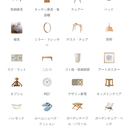
収納家具
キッチン家具・食
チェアー
ベッド
器棚
寝具
ミラー・ドレッサ
デスク・チェア
照明
ー
ラグ・マット
こたつ
ゴミ箱・収納雑貨
アートポスター
オブジェ
時計
デザイン家電
キッズインテリア
ハンモック
ルームシューズ・
ガーデンテーブ
ガーデンチェア・ベ
クッション
ル・パラソル
ンチ