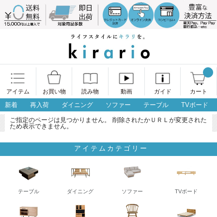
アイテム
お買い物
読み物
動画
ガイド
カート
新着
再入荷
ダイニング
ソファー
テーブル
TVボード
ご指定のページは見つかりません。 削除されたかＵＲＬが変更された
ため表示できません。
アイテムカテゴリー
テーブル
ダイニング
ソファー
TVボード