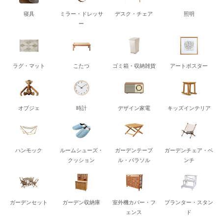
寝具
ミラー・ドレッサ
デスク・チェア
照明
ー
ラグ・マット
こたつ
ゴミ箱・収納雑貨
アートポスター
オブジェ
時計
デザイン家電
キッズインテリア
ハンモック
ルームシューズ・
ガーデンテーブ
ガーデンチェア・ベ
クッション
ル・パラソル
ンチ
ガーデンセット
ガーデン収納庫
室外機カバー・フ
プランター・スタン
ェンス
ド