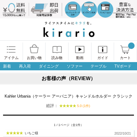
アイテム
お買い物
読み物
動画
ガイド
カート
新着
再入荷
ダイニング
ソファー
テーブル
TVボード
お客様の声（REVIEW）
Kahler Urbania（ケーラー アーバニア）キャンドルホルダー クラシック
総評：
5.0 (1件)
1 / 1ページ（全1件）
いちご様
2022/10/21