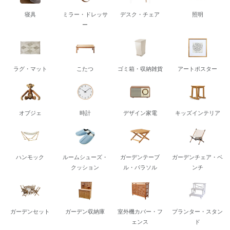
寝具
ミラー・ドレッサ
デスク・チェア
照明
ー
ラグ・マット
こたつ
ゴミ箱・収納雑貨
アートポスター
オブジェ
時計
デザイン家電
キッズインテリア
ハンモック
ルームシューズ・
ガーデンテーブ
ガーデンチェア・ベ
クッション
ル・パラソル
ンチ
ガーデンセット
ガーデン収納庫
室外機カバー・フ
プランター・スタン
ェンス
ド