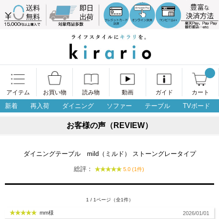
アイテム
お買い物
読み物
動画
ガイド
カート
新着
再入荷
ダイニング
ソファー
テーブル
TVボード
お客様の声（REVIEW）
ダイニングテーブル mild（ミルド） ストーングレータイプ
総評：
5.0 (1件)
1 / 1ページ（全1件）
mm様
2026/01/01