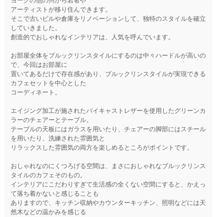
ヨークの他の州から若者や
アーティストが移り住んできます。
そこで古いビルや倉庫をリノベーションして、独特のスタイルを確立
していきました。
創造的でおしゃれなインテリアは、人気を呼んでいます。
お部屋全体をブルックリンスタイルにするのは中々ハードルが高いの
で、今回はお部屋に
置いてあるだけで存在感があり、ブルックリンスタイルが実現できる
カフェセットを中心とした
コーディネート。
エイジング加工が施されたバイキャストレザーを使用したグリーンカ
ラーのチェアーとテーブル。
テーブルの天板にはガラスを用いたり、チェアーの脚部にはスチール
を用いたり、洗練された雰囲気と
リラックスした雰囲気の両方を楽しめるところがポイントです。
おしゃれなのにくつろげる空間は、まさにおしゃれなブルックリンス
タイルのカフェそのもの。
インテリアにこだわりすぎて生活感の全くない空間にすると、かえっ
て落ち着かないと感じることも
ありますので、キッチン収納やカウンターキッチン、照明などには天
然木などの温かみを感じる