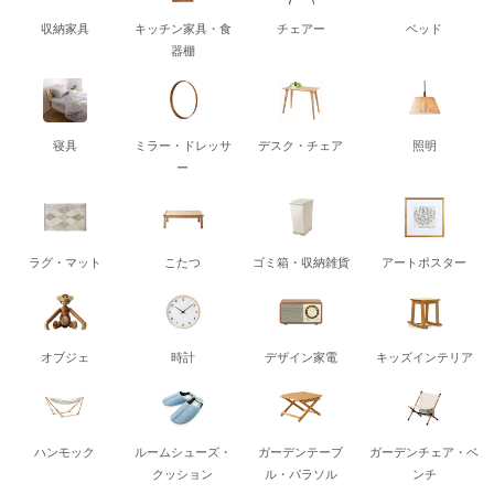
収納家具
キッチン家具・食
チェアー
ベッド
器棚
寝具
ミラー・ドレッサ
デスク・チェア
照明
ー
ラグ・マット
こたつ
ゴミ箱・収納雑貨
アートポスター
オブジェ
時計
デザイン家電
キッズインテリア
ハンモック
ルームシューズ・
ガーデンテーブ
ガーデンチェア・ベ
クッション
ル・パラソル
ンチ