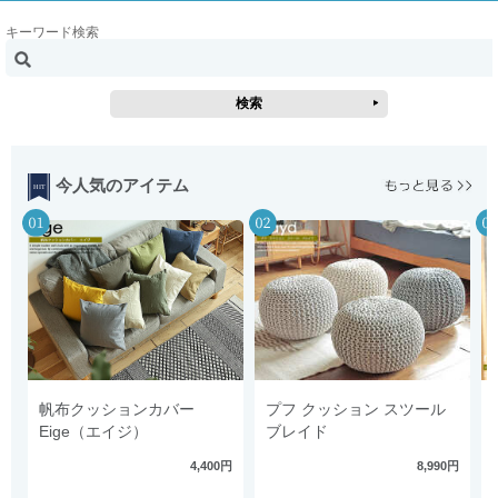
キーワード検索
今人気のアイテム
帆布クッションカバー
プフ クッション スツール
Eige（エイジ）
ブレイド
4,400円
8,990円