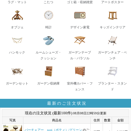
ラグ・マット
こたつ
ゴミ箱・収納雑貨
アートポスター
オブジェ
時計
デザイン家電
キッズインテリア
ハンモック
ルームシューズ・
ガーデンテーブ
ガーデンチェア・ベ
クッション
ル・パラソル
ンチ
ガーデンセット
ガーデン収納庫
室外機カバー・フ
プランター・スタン
ェンス
ド
最新のご注文状況