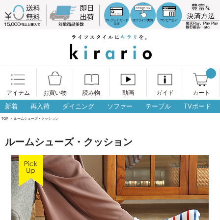
アイテム
お買い物
読み物
動画
ガイド
カート
新着
再入荷
ダイニング
ソファー
テーブル
TVボード
TOP
>
ルームシューズ・クッション
ルームシューズ・クッション