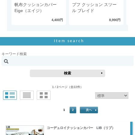
帆布クッションカバー
プフ クッション スツー
ル
Eige（エイジ）
ル ブレイド
m
ty
4,400円
8,990円
Item search
キーワード検索
1 / 2ページ
（全22件）
1
2
次へ
コーデュロイクッションカバー LIB（リブ）