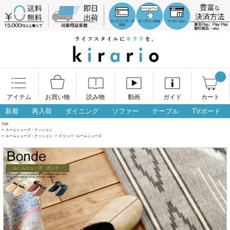
アイテム
お買い物
読み物
動画
ガイド
カート
新着
再入荷
ダイニング
ソファー
テーブル
TVボード
TOP
>
ルームシューズ・クッション
>
ルームシューズ・クッション
>
スリッパ・ルームシューズ