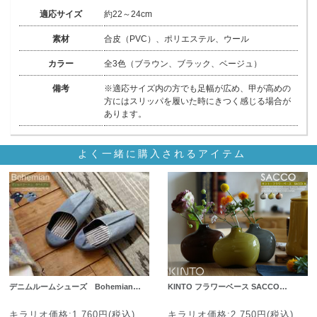
適応サイズ
約22～24cm
素材
合皮（PVC）、ポリエステル、ウール
カラー
全3色（ブラウン、ブラック、ベージュ）
備考
※適応サイズ内の方でも足幅が広め、甲が高めの
方にはスリッパを履いた時にきつく感じる場合が
あります。
よく一緒に購入されるアイテム
デニムルームシューズ Bohemian…
KINTO フラワーベース SACCO…
キラリオ価格:1,760円(税込)
キラリオ価格:2,750円(税込)