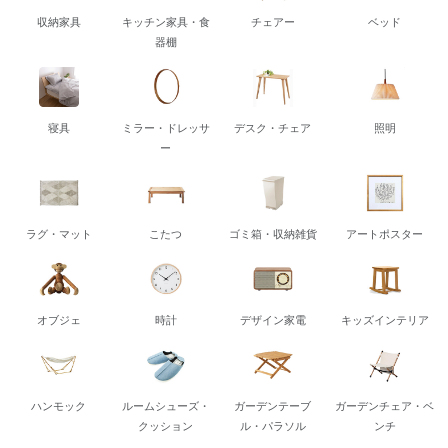
収納家具
キッチン家具・食
チェアー
ベッド
器棚
寝具
ミラー・ドレッサ
デスク・チェア
照明
ー
ラグ・マット
こたつ
ゴミ箱・収納雑貨
アートポスター
オブジェ
時計
デザイン家電
キッズインテリア
ハンモック
ルームシューズ・
ガーデンテーブ
ガーデンチェア・ベ
クッション
ル・パラソル
ンチ