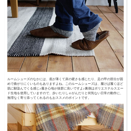
ルームシューズのなかには、底が薄くて床の硬さを感じたり、足の甲の部分が固
めで曲がりにくいものもありますよね。このルームシューズは、履けば履くほど
肌に馴染んでくる感じ♪履き心地が抜群に良いですよ♪裏側はポリエステルスエー
ド生地を使用していますので、歩いたりしゃがんだりと何気ない日常の動作に、
無理なく寄り添ってくれるのもおススメのポイントです。