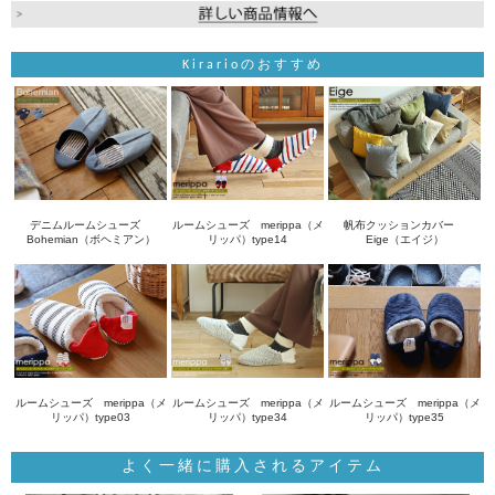
Kirarioのおすすめ
デニムルームシューズ
ルームシューズ merippa（メ
帆布クッションカバー
Bohemian（ボヘミアン）
リッパ）type14
Eige（エイジ）
ルームシューズ merippa（メ
ルームシューズ merippa（メ
ルームシューズ merippa（メ
リッパ）type03
リッパ）type34
リッパ）type35
よく一緒に購入されるアイテム