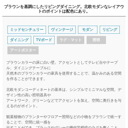
ブラウンを基調にしたリビングダイニング。北欧モダンなレイアウ
トのポイントは配色にあり。
ミッドセンチュリー
ヴィンテージ
モダン
リビング
ダイニング
TVボード
ラグ・マット
照明
アートポスター
ブラウンカラーの床に白い壁。アクセントとしてテレビ台やテーブ
ル、ダイニングテーブルに
天然木のブラウンカラーの家具を使用することで、温かみのある空間
を作ることができます。
北欧モダンコーディネートの基本は、シンプルでミニマルな空間。デ
ザイン性の高い照明器具や
アートワーク、グリーンなどでアクセントを加え、空間に奥行きを与
えるのがポイント。
観葉植物のプランターやフロアー照明などの小物をブラウンで統一す
ることで、空間に統一感を
出すことができ、ブラックやグレーの幾何学模様のラグを敷くこと