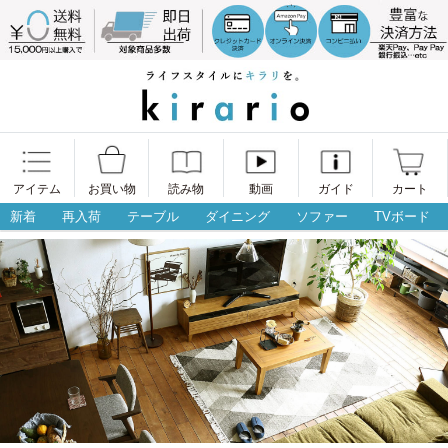
アイテム
お買い物
読み物
動画
ガイド
カート
新着
再入荷
テーブル
ダイニング
ソファー
TVボード