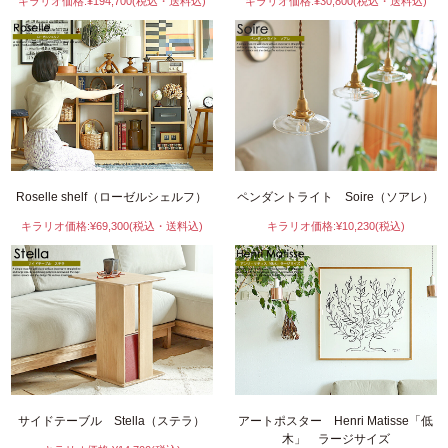
キラリオ価格:¥194,700(税込・送料込)
キラリオ価格:¥30,800(税込・送料込)
Roselle shelf（ローゼルシェルフ）
ペンダントライト Soire（ソアレ）
キラリオ価格:¥69,300(税込・送料込)
キラリオ価格:¥10,230(税込)
サイドテーブル Stella（ステラ）
アートポスター Henri Matisse「低
木」 ラージサイズ