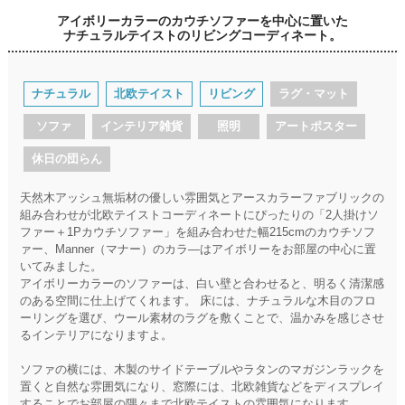
アイボリーカラーのカウチソファーを中心に置いた
ナチュラルテイストのリビングコーディネート。
ナチュラル
北欧テイスト
リビング
ラグ・マット
ソファ
インテリア雑貨
照明
アートポスター
休日の団らん
天然木アッシュ無垢材の優しい雰囲気とアースカラーファブリックの
組み合わせが北欧テイストコーディネートにぴったりの「2人掛けソ
ファー＋1Pカウチソファー」を組み合わせた幅215cmのカウチソフ
ァー、Manner（マナー）のカラ―はアイボリーをお部屋の中心に置
いてみました。
アイボリーカラーのソファーは、白い壁と合わせると、明るく清潔感
のある空間に仕上げてくれます。 床には、ナチュラルな木目のフロ
ーリングを選び、ウール素材のラグを敷くことで、温かみを感じさせ
るインテリアになりますよ。
ソファの横には、木製のサイドテーブルやラタンのマガジンラックを
置くと自然な雰囲気になり、窓際には、北欧雑貨などをディスプレイ
することでお部屋の隅々まで北欧テイストの雰囲気になります。