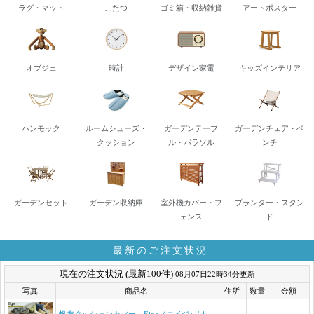
ラグ・マット
こたつ
ゴミ箱・収納雑貨
アートポスター
オブジェ
時計
デザイン家電
キッズインテリア
ハンモック
ルームシューズ・
ガーデンテーブ
ガーデンチェア・ベ
クッション
ル・パラソル
ンチ
ガーデンセット
ガーデン収納庫
室外機カバー・フ
プランター・スタン
ェンス
ド
最新のご注文状況