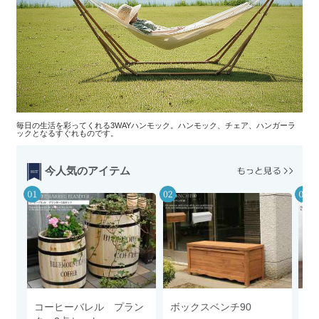
毎日の生活を彩ってくれる3WAYハンモック。ハンモック、チェア、ハンガーラ
ックとなるすぐれものです。
今人気のアイテム
コーヒーバレル プラン
ボックスベンチ90
ツ