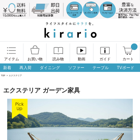
アイテム
お買い物
読み物
動画
ガイド
カート
新着
再入荷
ダイニング
ソファー
テーブル
TVボード
TOP
>
エクステリア
エクステリア ガーデン家具