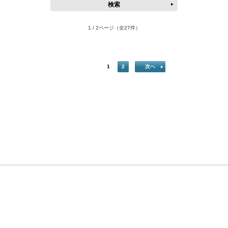
1 / 2ページ
（全27件）
1
2
次へ