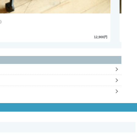
オ）
デスク
12,900円