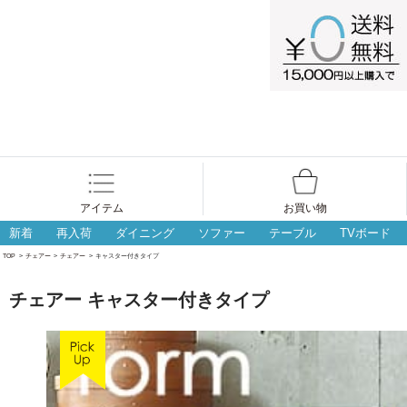
アイテム
お買い物
新着
再入荷
ダイニング
ソファー
テーブル
TVボード
TOP
>
チェアー
>
チェアー
>
キャスター付きタイプ
チェアー キャスター付きタイプ