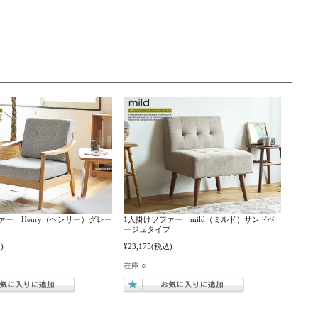
ァー Henry（ヘンリー）グレー
1人掛けソファー mild（ミルド）サンドベ
ージュタイプ
)
¥23,175
(税込)
在庫 ○