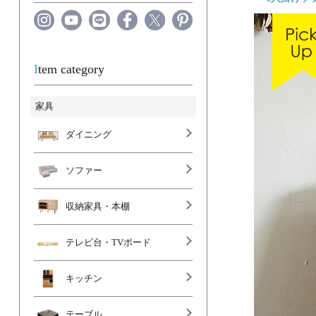
Item category
家具
ダイニング
ソファー
収納家具・本棚
テレビ台・TVボード
キッチン
テーブル