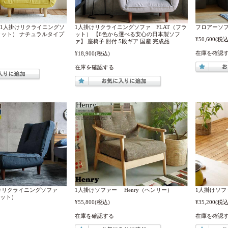
ラー/1人掛けリクライニングソ
1人掛けリクライニングソファ FLAT（フラ
フロアーソフ
ラット） ナチュラルタイプ
ット） 【6色から選べる安心の日本製ソフ
¥50,600
(税込
ァ】 座椅子 肘付 5段ギア 国産 完成品
在庫を確認
¥18,900
(税込)
在庫を確認する
けリクライニングソファ
1人掛けソファー Henry（ヘンリー）
1人掛けソフ
ィット）
¥55,800
(税込)
¥35,200
(税込
在庫を確認する
在庫を確認