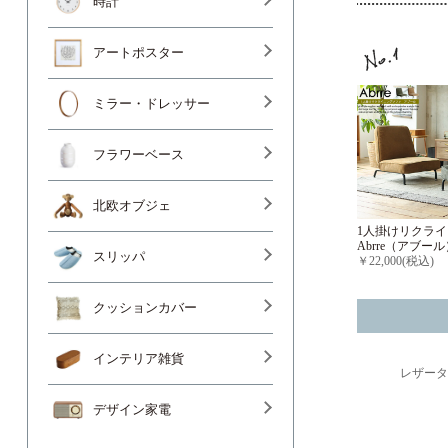
時計
アートポスター
ミラー・ドレッサー
フラワーベース
北欧オブジェ
1人掛けリクラ
Abrre（アブール
スリッパ
￥22,000(税込)
クッションカバー
インテリア雑貨
レザータ
デザイン家電