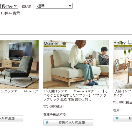
並び順：
〜18件を表示
ングソファー Abrre（ア
1.5人掛けソファー Manner（マナー） 【く
1人掛けソフ
つろぐことを追求したソファー】 ソファ フ
タイプ
ァブリック 北欧 木製 肘掛け無し
¥55,800
(税込
¥72,600
(税込)
在庫 ○
在庫を確認する