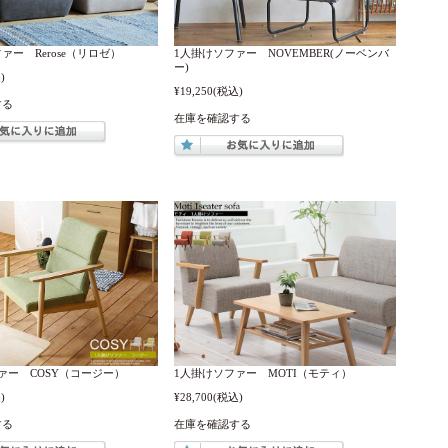
ァー Rerose（リロゼ）
1人掛けソファー NOVEMBER(ノーベンバ
ー)
)
¥19,250
(税込)
する
在庫を確認する
ァー COSY（コージー）
1人掛けソファー MOTI（モティ）
)
¥28,700
(税込)
する
在庫を確認する