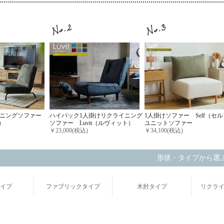
ハイバック1人掛けリクライニング
1人掛けソファー Self（セ
イニングソファー
ソファー Luvit（ルヴィット）
ユニットソファー
）
￥23,000(税込)
￥34,100(税込)
形状・タイプから選
イプ
ファブリックタイプ
木肘タイプ
リクラ