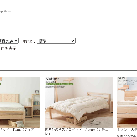
カラー
並び順：
5件を表示
ッド Tiami（ティア
国産ひのきスノコベッド Nature（ナチュ
シオン 天
レ）
¥45,000
(税込