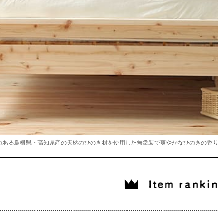
のある島根県・高知県産の天然のひのき材を使用した無塗装で爽やかなひのきの香りが