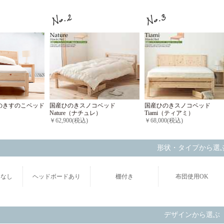
国産ひのきスノコベッド
国産ひのきスノコベッド
のきすのこベッド
Nature（ナチュレ）
Tiami（ティアミ）
￥62,900(税込)
￥68,000(税込)
形状・タイプから選
ドなし
ヘッドボードあり
棚付き
布団使用OK
デザインから選ぶ