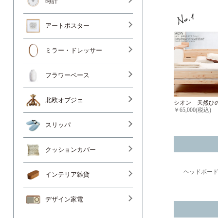
時計
アートポスター
ミラー・ドレッサー
フラワーベース
北欧オブジェ
シオン 天然ひ
￥65,000(税込)
スリッパ
クッションカバー
ヘッドボー
インテリア雑貨
デザイン家電