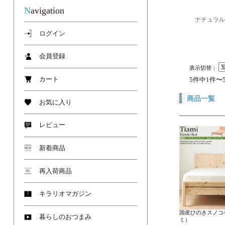
Navigation
ナチュラル
ログイン
会員登録
表示切替：
カート
5件中1件〜
商品一覧
お気に入り
レビュー
新着商品
再入荷商品
キラリオマガジン
国産ひのきスノコベ
暮らしのおつまみ
ミ）