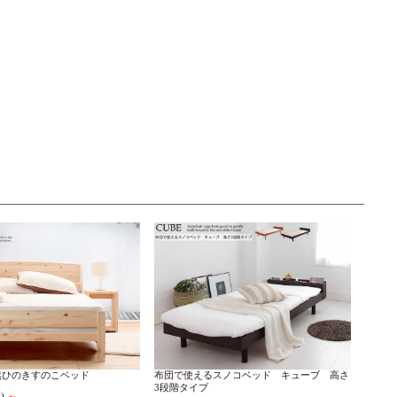
然ひのきすのこベッド
布団で使えるスノコベッド キューブ 高さ
3段階タイプ
)
～