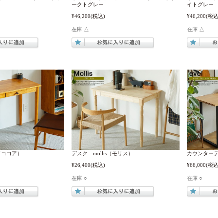
ークトグレー
イトグレー
¥46,200
(税込)
¥46,200
(税込
在庫 △
在庫 △
（ココア）
デスク mollis（モリス）
カウンターデス
¥26,400
(税込)
¥66,000
(税込
在庫 ○
在庫 ○