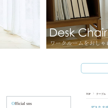
TOP
テーブル
Official sns
デスク ナ