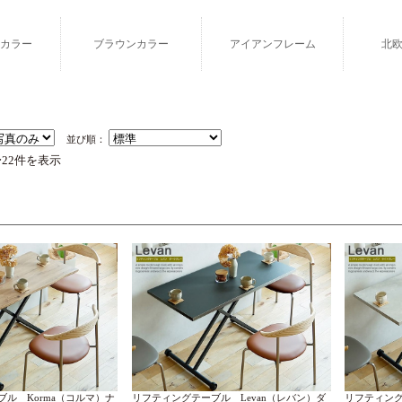
カラー
ブラウンカラー
アイアンフレーム
北
並び順：
〜22件を表示
ル Korma（コルマ）ナ
リフティングテーブル Levan（レバン）ダ
リフティング