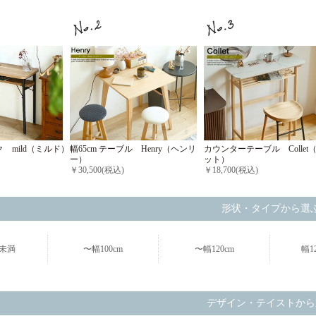
幅65cm テーブル Henry（ヘンリ
カウンターテーブル Collet
 mild（ミルド）
ー）
ット）
￥30,500(税込)
￥18,700(税込)
形状・タイプから選
m未満
〜幅100cm
〜幅120cm
幅1
デザイン・テイストから