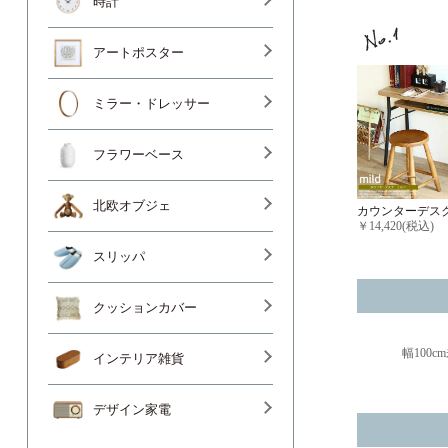
時計
アートポスター
ミラー・ドレッサー
フラワーベース
北欧オブジェ
カウンターデスク
￥14,420(税込)
スリッパ
クッションカバー
幅100c
インテリア雑貨
デザイン家電