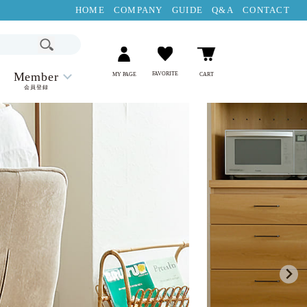
HOME
COMPANY
GUIDE
Q&A
CONTACT
Member
FAVORITE
MY PAGE
CART
会員登録