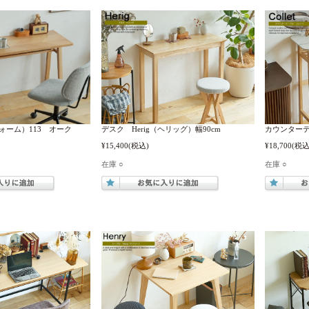
フォーム）113 オーク
デスク Herig（ヘリッグ）幅90cm
カウンターテ
¥15,400
(税込)
¥18,700
(税込
在庫 ○
在庫 ○