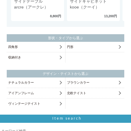
サイドテーブル
サイドキャビネット
サ
arcre（アークレ）
kooe（クーイ）
L
8,800円
13,200円
形状・タイプから選ぶ
四角形
円形
収納付き
デザイン・テイストから選ぶ
ナチュラルカラー
ブラウンカラー
アイアンフレーム
北欧テイスト
ヴィンテージテイスト
Item search