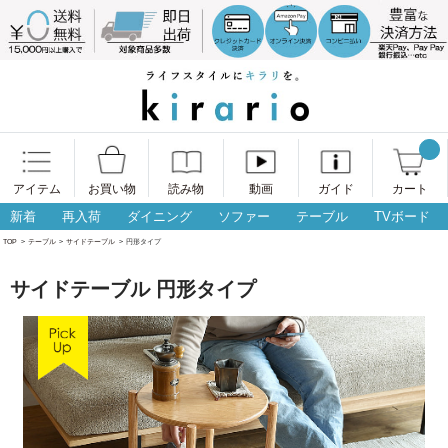
アイテム
お買い物
読み物
動画
ガイド
カート
新着
再入荷
ダイニング
ソファー
テーブル
TVボード
TOP
>
テーブル
>
サイドテーブル
>
円形タイプ
サイドテーブル 円形タイプ