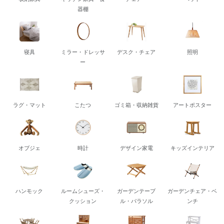
器棚
寝具
ミラー・ドレッサ
デスク・チェア
照明
ー
ラグ・マット
こたつ
ゴミ箱・収納雑貨
アートポスター
オブジェ
時計
デザイン家電
キッズインテリア
ハンモック
ルームシューズ・
ガーデンテーブ
ガーデンチェア・ベ
クッション
ル・パラソル
ンチ