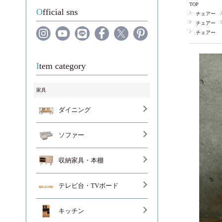
TOP
Official sns
チェアー
チェアー
チェアー
Item category
家具
ダイニング
ソファー
収納家具・本棚
テレビ台・TVボード
キッチン