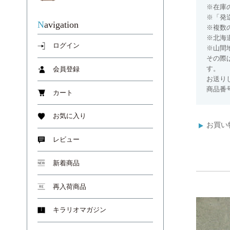
※在庫
※「発
Navigation
※複数
※北海
ログイン
※山間
その際
す。
会員登録
お送り
商品番号
カート
お気に入り
お買い
レビュー
新着商品
再入荷商品
キラリオマガジン