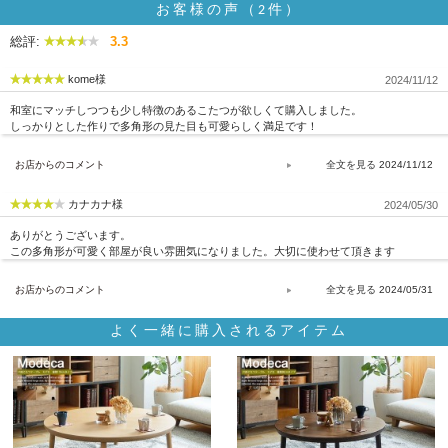
お客様の声（2件）
総評:
3.3
kome様
2024/11/12
和室にマッチしつつも少し特徴のあるこたつが欲しくて購入しました。
しっかりとした作りで多角形の見た目も可愛らしく満足です！
お店からのコメント
2024/11/12
カナカナ様
2024/05/30
ありがとうございます。
この多角形が可愛く部屋が良い雰囲気になりました。大切に使わせて頂きます
お店からのコメント
2024/05/31
よく一緒に購入されるアイテム