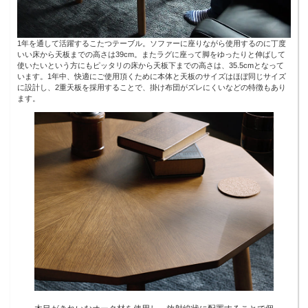
1年を通して活躍するこたつテーブル。ソファーに座りながら使用するのに丁度
いい床から天板までの高さは39cm。またラグに座って脚をゆったりと伸ばして
使いたいという方にもピッタリの床から天板下までの高さは、35.5cmとなって
います。1年中、快適にご使用頂くために本体と天板のサイズはほぼ同じサイズ
に設計し、2重天板を採用することで、掛け布団がズレにくいなどの特徴もあり
ます。