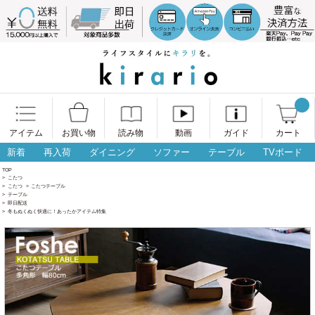
アイテム
お買い物
読み物
動画
ガイド
カート
新着
再入荷
ダイニング
ソファー
テーブル
TVボード
TOP
>
こたつ
>
こたつ
>
こたつテーブル
>
テーブル
>
即日配送
>
冬もぬくぬく快適に！あったかアイテム特集