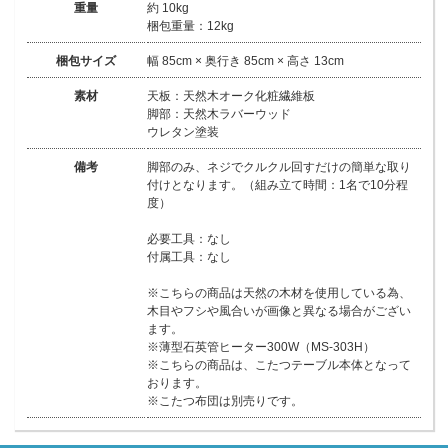
重量
約 10kg
梱包重量：12kg
梱包サイズ
幅 85cm × 奥行き 85cm × 高さ 13cm
素材
天板：天然木オーク化粧繊維板
脚部：天然木ラバーウッド
ウレタン塗装
備考
脚部のみ、ネジでクルクル回すだけの簡単な取り
付けとなります。（組み立て時間：1名で10分程
度）
必要工具：なし
付属工具：なし
※こちらの商品は天然の木材を使用している為、
木目やフシや風合いが画像と異なる場合がござい
ます。
※薄型石英管ヒーター300W（MS-303H）
※こちらの商品は、こたつテーブル本体となって
おります。
※こたつ布団は別売りです。