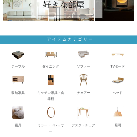
アイテムカテゴリー
テーブル
ダイニング
ソファー
TVボード
収納家具
キッチン家具・食
チェアー
ベッド
器棚
寝具
ミラー・ドレッサ
デスク・チェア
照明
ー