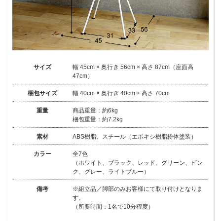
サイズ
幅 45cm × 奥行き 56cm × 高さ 87cm（座面高
47cm）
梱包サイズ
幅 40cm × 奥行き 40cm × 高さ 70cm
重量
商品重量：約6kg
梱包重量：約7.2kg
素材
ABS樹脂、スチール（エポキシ樹脂粉体塗装）
カラー
全7色
（ホワイト、ブラック、レッド、グリーン、ピン
ク、グレー、ライトブルー）
備考
※組立品／脚部のみお客様にて取り付けとなりま
す。
（所要時間：1名で10分程度）