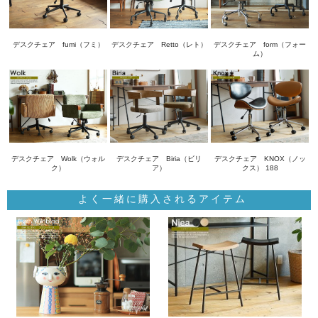
デスクチェア fumi（フミ）
デスクチェア Retto（レト）
デスクチェア form（フォー
ム）
デスクチェア Wolk（ウォル
デスクチェア Biria（ビリ
デスクチェア KNOX（ノッ
ク）
ア）
クス） 188
よく一緒に購入されるアイテム