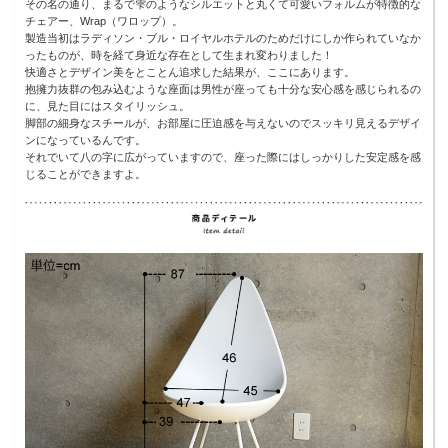
その名の通り、まるで雫のようなシルエットと丸くて可愛いフォルムが特徴的な
チェアー、Wrap（ワロップ）。
製造当初はラディソン・ブル・ロイヤルホテルのためだけにしか作られていなか
ったものが、時を経て身近な存在として生まれ変わりました！
快適さとデザイン美をとことん追求した結果が、ここにあります。
抱擁力抜群の包み込むような座面は男性が座っても十分な安心感を感じられるの
に、見た目にはスタイリッシュ。
脚部の細身なスチールが、お部屋に圧迫感を与えないのでスッキリ見えるデザイ
ンになっているんです。
それでいて八の字に広がっていますので、座った際にはしっかりした安定感を感
じることができますよ。