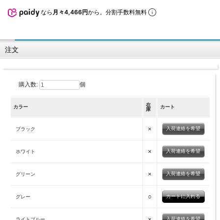
なら
月々4,466円
から。分割手数料無料
注文
購入数:
個
在
カラー
カート
庫
×
入荷連絡を希望
ブラック
×
入荷連絡を希望
ホワイト
×
入荷連絡を希望
グリーン
○
グレー
×
入荷連絡を希望
ライトブルー