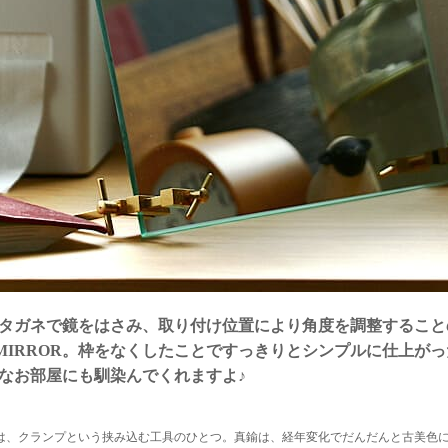
タガネで鏡をはさみ、取り付け位置により角度を調整することの
D MIRROR。枠をなくしたことですっきりとシンプルに仕上
なお部屋にも馴染んでくれますよ♪
は、クランプという挟み込む工具のひとつ。真鍮は、経年変化でだんだんと古美色