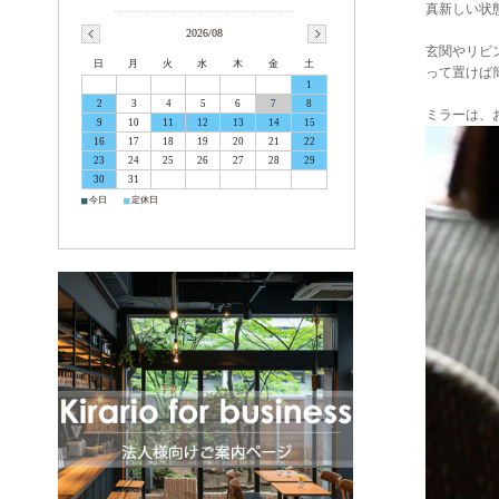
真新しい状
2026/08
玄関やリビ
日
月
火
水
木
金
土
って置けば
1
2
3
4
5
6
7
8
ミラーは、
9
10
11
12
13
14
15
16
17
18
19
20
21
22
23
24
25
26
27
28
29
30
31
■
■
今日
定休日