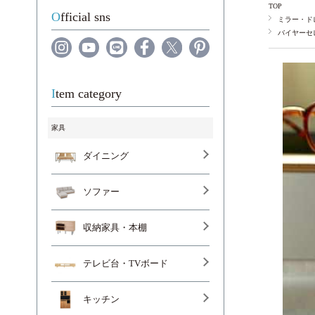
TOP
Official sns
ミラー・ド
バイヤーセ
Item category
家具
ダイニング
ソファー
収納家具・本棚
テレビ台・TVボード
キッチン