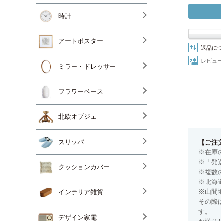
時計
アートポスター
返品に
レビュ
ミラー・ドレッサー
フラワーベース
北欧オブジェ
【ご注
スリッパ
※在庫
※「発
クッションカバー
※複数
※北海
※山間
インテリア雑貨
その際
す。
デザイン家電