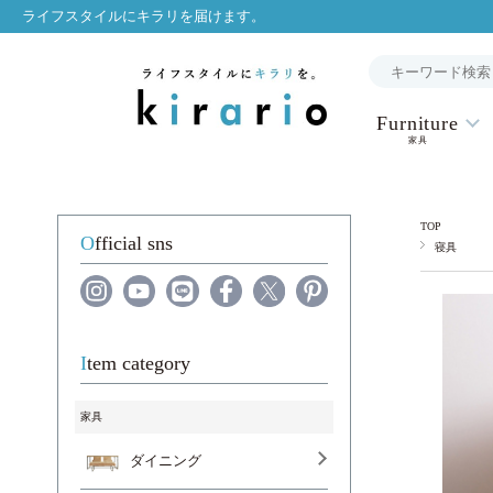
ライフスタイルにキラリを届けます。
Furniture
家具
TOP
Official sns
寝具
Item category
家具
ダイニング