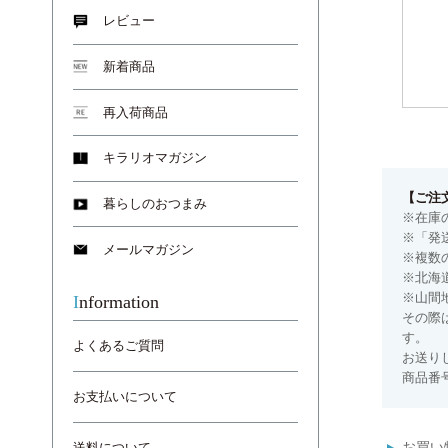
レビュー
新着商品
再入荷商品
キラリオマガジン
【ご注
暮らしのおつまみ
※在庫
※「発
メールマガジン
※複数
※北海
※山間
Information
その際
す。
よくあるご質問
お送り
商品番号
お支払いについて
お買い