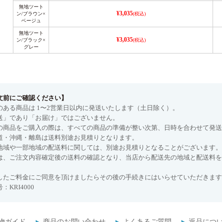
無地ツート
¥3,035
ン/ブラウン×
(税込)
ベージュ
無地ツート
¥3,035
ン/ブラック×
(税込)
グレー
文前にご確認ください】
のある商品は 1〜2営業日以内に発送いたします（土日除く）。
送」であり「お届け」ではございません。
の商品をご購入の際は、すべての商品の準備が整い次第、日時を合わせて発送
道・沖縄・離島は送料別途お見積りとなります。
地域や一部地域の配送料に関しては、別途お見積りとなることがございます。
は、ご注文内容確定後の送料の確認となり、当店から配送先の地域と配送料を
したご料金にご同意を頂けましたらその後の手続きにはいらせていただきます
：KRI4000
物ガイド
商品のお問い合わせ
よくあるご質問
返品につ