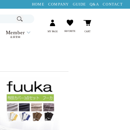
HOME
COMPANY
GUIDE
Q&A
CONTACT
Member
FAVORITE
MY PAGE
CART
会員登録