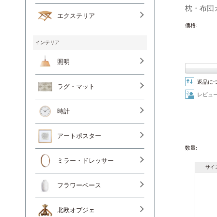
枕・布団カ
エクステリア
価格:
インテリア
照明
返品に
ラグ・マット
レビュ
時計
アートポスター
数量:
ミラー・ドレッサー
サイ
フラワーベース
北欧オブジェ