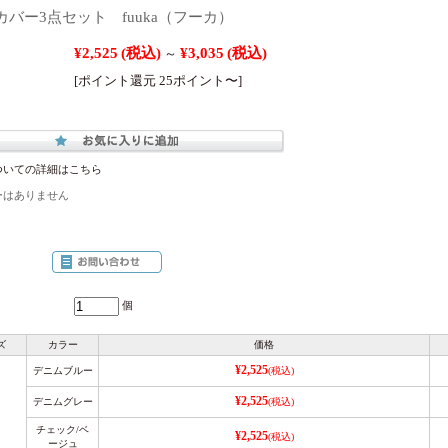
バー3点セット fuuka（フーカ）
¥2,525
(税込)
¥3,035
(税込)
～
[ポイント還元 25ポイント〜]
ついての詳細はこちら
ーはありません
個
ズ
カラー
価格
¥2,525
デニムブルー
(税込)
¥2,525
デニムグレー
(税込)
チェック/ベ
¥2,525
(税込)
ージュ