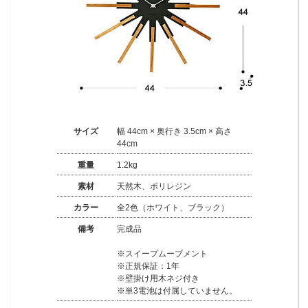
サイズ
幅 44cm × 奥行き 3.5cm × 高さ
44cm
重量
1.2kg
素材
天然木、ポリレジン
カラー
全2色（ホワイト、ブラック）
備考
完成品
※スイープムーブメント
※正規保証：1年
※壁掛け用木ネジ付き
※単3電池は付属していません。