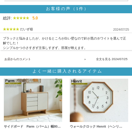
お客様の声（1件）
総評:
5.0
だいず様
2024/07/25
ブラックと悩みましたが、かけるところが白い壁なので針が黒のホワイトを選んで正
解でした！
シンプルかつ小さすぎず主張しすぎず、部屋が映えます。
お店からのコメント
2024/07/25
よく一緒に購入されるアイテム
サイドボード Parm（パーム）幅80…
ウォールクロック Henrit（ヘンリ…