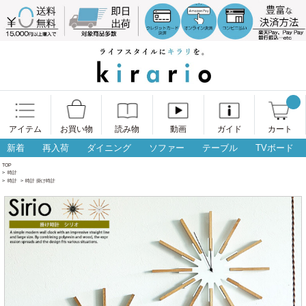
アイテム
お買い物
読み物
動画
ガイド
カート
新着
再入荷
ダイニング
ソファー
テーブル
TVボード
TOP
>
時計
>
時計
>
時計 掛け時計