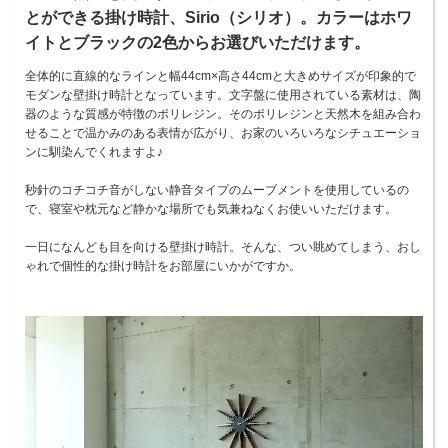
とができる掛け時計、Sirio（シリオ）。カラーはホワ
イトとブラックの2色からお選びいただけます。
全体的に直線的なラインと幅44cm×高さ44cmと大きめサイズが印象的で
モダンな壁掛け時計となっています。文字盤に使用されている素材は、陶
器のような質感が特徴のポリレジン。そのポリレジンと天然木を組み合わ
せることで温かみのある表情が広がり、お家のいろいろなシチュエーショ
ンに馴染んでくれますよ♪
秒針のコチコチ音がしない静音タイプのムーブメントを使用しているの
で、寝室や枕元など静かな場所でも気兼ねなくお使いいただけます。
一日になんども目を向ける壁掛け時計。そんな、つい眺めてしまう、おし
ゃれで個性的な掛け時計をお部屋にいかがですか。