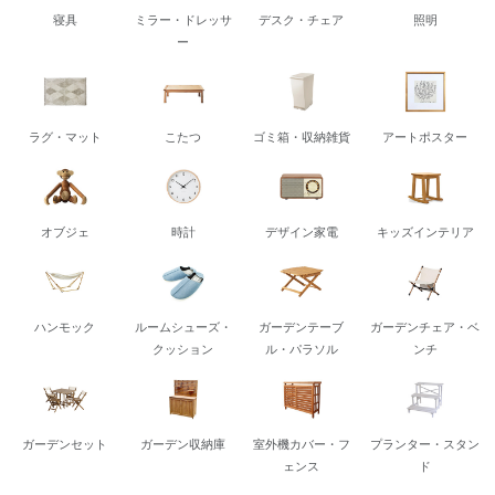
寝具
ミラー・ドレッサ
デスク・チェア
照明
ー
ラグ・マット
こたつ
ゴミ箱・収納雑貨
アートポスター
オブジェ
時計
デザイン家電
キッズインテリア
ハンモック
ルームシューズ・
ガーデンテーブ
ガーデンチェア・ベ
クッション
ル・パラソル
ンチ
ガーデンセット
ガーデン収納庫
室外機カバー・フ
プランター・スタン
ェンス
ド