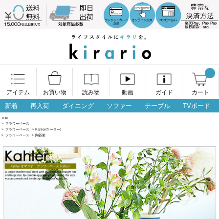
アイテム
お買い物
読み物
動画
ガイド
カート
新着
再入荷
ダイニング
ソファー
テーブル
TVボード
TOP
>
フラワーベース
>
フラワーベース
>
Kahler(ケーラー)
>
フラワーベース
>
陶器製