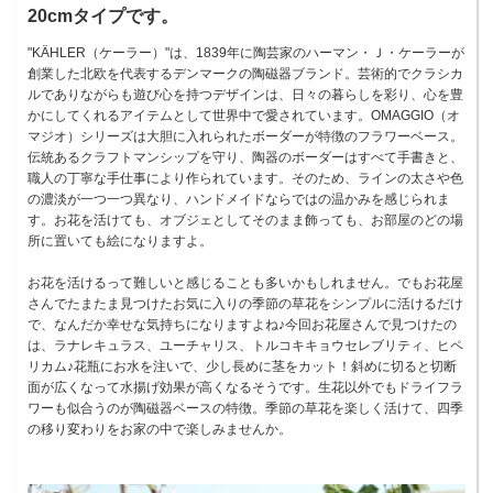
20cmタイプです。
"KÄHLER（ケーラー）"は、1839年に陶芸家のハーマン・Ｊ・ケーラーが
創業した北欧を代表するデンマークの陶磁器ブランド。芸術的でクラシカ
ルでありながらも遊び心を持つデザインは、日々の暮らしを彩り、心を豊
かにしてくれるアイテムとして世界中で愛されています。OMAGGIO（オ
マジオ）シリーズは大胆に入れられたボーダーが特徴のフラワーベース。
伝統あるクラフトマンシップを守り、陶器のボーダーはすべて手書きと、
職人の丁寧な手仕事により作られています。そのため、ラインの太さや色
の濃淡が一つ一つ異なり、ハンドメイドならではの温かみを感じられま
す。お花を活けても、オブジェとしてそのまま飾っても、お部屋のどの場
所に置いても絵になりますよ。
お花を活けるって難しいと感じることも多いかもしれません。でもお花屋
さんでたまたま見つけたお気に入りの季節の草花をシンプルに活けるだけ
で、なんだか幸せな気持ちになりますよね♪今回お花屋さんで見つけたの
は、ラナレキュラス、ユーチャリス、トルコキキョウセレブリティ、ヒペ
リカム♪花瓶にお水を注いで、少し長めに茎をカット！斜めに切ると切断
面が広くなって水揚げ効果が高くなるそうです。生花以外でもドライフラ
ワーも似合うのが陶磁器ベースの特徴。季節の草花を楽しく活けて、四季
の移り変わりをお家の中で楽しみませんか。