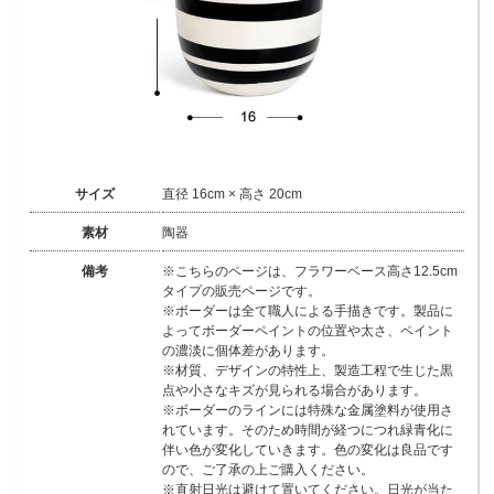
サイズ
直径 16cm × 高さ 20cm
素材
陶器
備考
※こちらのページは、フラワーベース高さ12.5cm
タイプの販売ページです。
※ボーダーは全て職人による手描きです。製品に
よってボーダーペイントの位置や太さ、ペイント
の濃淡に個体差があります。
※材質、デザインの特性上、製造工程で生じた黒
点や小さなキズが見られる場合があります。
※ボーダーのラインには特殊な金属塗料が使用さ
れています。そのため時間が経つにつれ緑青化に
伴い色が変化していきます。色の変化は良品です
ので、ご了承の上ご購入ください。
※直射日光は避けて置いてください。日光が当た