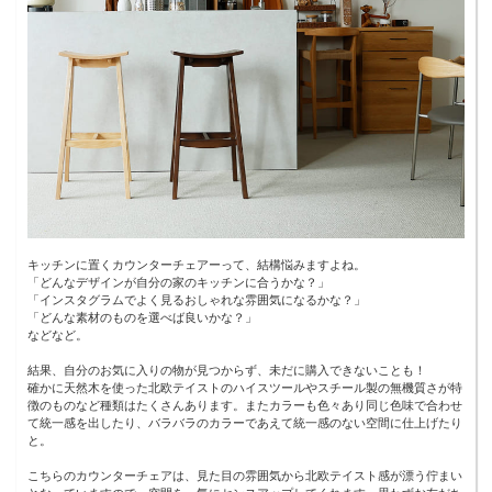
キッチンに置くカウンターチェアーって、結構悩みますよね。
「どんなデザインが自分の家のキッチンに合うかな？」
「インスタグラムでよく見るおしゃれな雰囲気になるかな？」
「どんな素材のものを選べば良いかな？」
などなど。
結果、自分のお気に入りの物が見つからず、未だに購入できないことも！
確かに天然木を使った北欧テイストのハイスツールやスチール製の無機質さが特
徴のものなど種類はたくさんあります。またカラーも色々あり同じ色味で合わせ
て統一感を出したり、バラバラのカラーであえて統一感のない空間に仕上げたり
と。
こちらのカウンターチェアは、見た目の雰囲気から北欧テイスト感が漂う佇まい