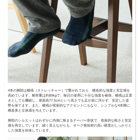
4本の脚部は横桟（ストレッチャー）で繋がれており、構造的な強度と安定感を
高めています。耐荷重は約80kgで、毎日の使用に十分な強度を確保。横桟は足置
きとしても機能し、座面高77.5cmという高さでも足が宙に浮かず、安定した姿
勢を保てます。また、横桟が視覚的なアクセントにもなり、シンプルな4本脚に
構造美と立体感を与えています。
脚部のシルエットはわずかに内側に狭まるテーパー形状で、視覚的な軽さと安定
感を両立しています。細く見えながらも、オーク無垢材の高い硬度がしっかりと
した強度を担保しています。