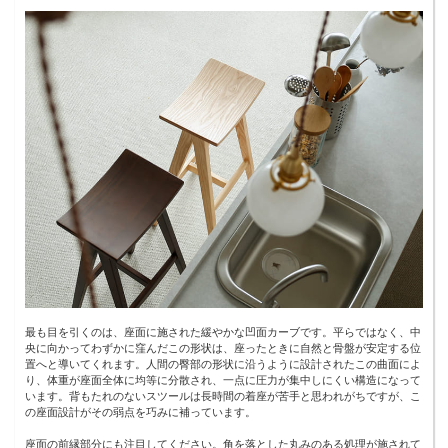
最も目を引くのは、座面に施された緩やかな凹面カーブです。平らではなく、中
央に向かってわずかに窪んだこの形状は、座ったときに自然と骨盤が安定する位
置へと導いてくれます。人間の臀部の形状に沿うように設計されたこの曲面によ
り、体重が座面全体に均等に分散され、一点に圧力が集中しにくい構造になって
います。背もたれのないスツールは長時間の着座が苦手と思われがちですが、こ
の座面設計がその弱点を巧みに補っています。
座面の前縁部分にも注目してください。角を落とした丸みのある処理が施されて