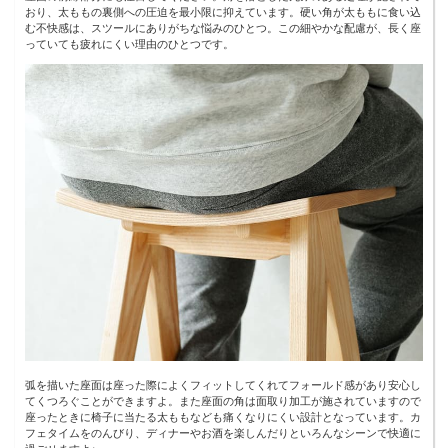
おり、太ももの裏側への圧迫を最小限に抑えています。硬い角が太ももに食い込
む不快感は、スツールにありがちな悩みのひとつ。この細やかな配慮が、長く座
っていても疲れにくい理由のひとつです。
弧を描いた座面は座った際によくフィットしてくれてフォールド感があり安心し
てくつろぐことができますよ。また座面の角は面取り加工が施されていますので
座ったときに椅子に当たる太ももなども痛くなりにくい設計となっています。カ
フェタイムをのんびり、ディナーやお酒を楽しんだりといろんなシーンで快適に