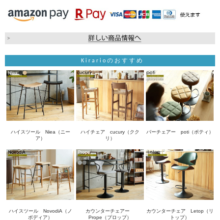
Kirarioのおすすめ
ハイスツール Niea（ニー
ハイチェア cucury（クク
バーチェアー poti（ポティ）
ア）
リ）
ハイスツール NovodiA（ノ
カウンターチェアー
カウンターチェア Letop（リ
ボディア）
Prope（プロップ）
トップ）