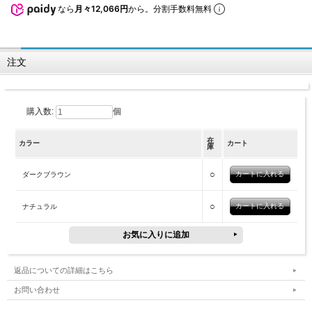
なら
月々12,066円
から。分割手数料無料
注文
購入数:
個
在
カラー
カート
庫
○
ダークブラウン
○
ナチュラル
返品についての詳細はこちら
お問い合わせ