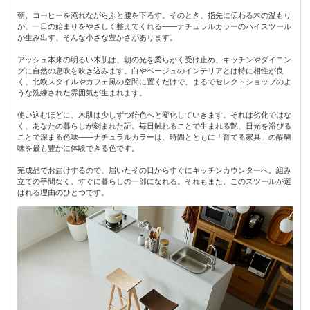
朝、コーヒーを淹れながらふと腰を下ろす。そのとき、指先に伝わる木の温もり
が、一日の始まりをやさしく整えてくれる——ナチュラルカラーのハイスツール
が生み出す、そんな小さな豊かさがあります。
アッシュ本来の明るい木肌は、朝の光を柔らかく受け止め、キッチンやダイニン
グに自然の息吹を吹き込みます。白やベージュのインテリアとは特に相性が良
く、北欧スタイルやカフェ風の空間に置くだけで、まるでセレクトショップのよ
うな洗練された雰囲気が生まれます。
使い込むほどに、木肌は少しずつ飴色へと変化していきます。それは劣化ではな
く、あなたの暮らしが刻まれた証。毎日触れることで生まれる艶、日光を浴びる
ことで深まる色味——ナチュラルカラーは、時間とともに「育てる家具」の醍醐
味を最も豊かに体験できる色です。
完成品でお届けするので、届いたその日からすぐにキッチンカウンターへ。組み
立ての手間なく、すぐに暮らしの一部になれる。それもまた、このスツールが選
ばれる理由のひとつです。