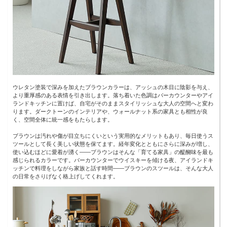
ウレタン塗装で深みを加えたブラウンカラーは、アッシュの木目に陰影を与え、
より重厚感のある表情を引き出します。落ち着いた色調はバーカウンターやアイ
ランドキッチンに置けば、自宅がそのままスタイリッシュな大人の空間へと変わ
ります。ダークトーンのインテリアや、ウォールナット系の家具とも相性が良
く、空間全体に統一感をもたらします。
ブラウンは汚れや傷が目立ちにくいという実用的なメリットもあり、毎日使うス
ツールとして長く美しい状態を保てます。経年変化とともにさらに深みが増し、
使い込むほどに愛着が湧く——ブラウンはそんな「育てる家具」の醍醐味を最も
感じられるカラーです。バーカウンターでウイスキーを傾ける夜、アイランドキ
ッチンで料理をしながら家族と話す時間——ブラウンのスツールは、そんな大人
の日常をさりげなく格上げしてくれます。