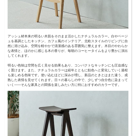
アッシュ材本来の明るい木肌をそのまま活かしたナチュラルカラー。白やベージ
ュを基調としたキッチン、カフェ風のインテリア、北欧スタイルのリビングに自
然に溶け込み、空間を軽やかで清潔感のある雰囲気に整えます。木目のやわらか
な表情と、ほのかに感じる木の香りが、毎朝のコーヒータイムをより豊かに演出
してくれます。
明るい色味は空間を広く見せる効果もあり、コンパクトなキッチンにも圧迫感な
く置けます。また、ナチュラルカラーは経年とともに飴色へと変化していく過程
も楽しめる色味です。使い込むほどに深みが増し、新品のときとはまた違う、成
熟した表情を見せてくれます。日々の暮らしの中で、少しずつ自分色に染まって
いく——そんな家具との関係を楽しみたい方に特におすすめのカラーです。