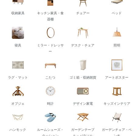
収納家具
キッチン家具・食
チェアー
ベッド
器棚
寝具
ミラー・ドレッサ
デスク・チェア
照明
ー
ラグ・マット
こたつ
ゴミ箱・収納雑貨
アートポスター
オブジェ
時計
デザイン家電
キッズインテリア
ハンモック
ルームシューズ・
ガーデンテーブ
ガーデンチェア・ベ
クッション
ル・パラソル
ンチ