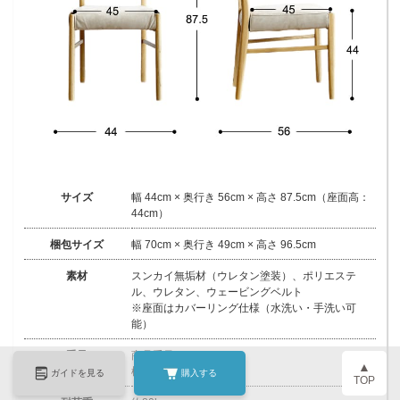
サイズ
幅 44cm × 奥行き 56cm × 高さ 87.5cm（座面高：
44cm）
梱包サイズ
幅 70cm × 奥行き 49cm × 高さ 96.5cm
素材
スンカイ無垢材（ウレタン塗装）、ポリエステ
ル、ウレタン、ウェービングベルト
※座面はカバーリング仕様（水洗い・手洗い可
能）
重量
商品重量：4kg
▲
梱包重量：5kg
ガイドを見る
購入する
TOP