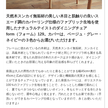
天然木スンカイ無垢材の美しい木目と肌触りの良いス
エード調のカバーリング仕様のファブリック生地を使
用したナチュラルテイストのダイニングチェア
form（フォーム）129。カバーは、ベージュ・グレー・
ネイビーの３色からお選びいただけます。
フレームに使われているの木材は、天然木スンカイ無垢材。スンカイと
は、高級木材として知られているチーク材と同じクマツヅラ科も属する高
級木材です。背もたれ部分の3本のスポークはヌケ感があり、ダイニング
に置いたときのお部屋に与える印象の圧迫感を和らげてくれますよ。
座面は大人の男性の方でもゆったりと座ることができる幅45cm×奥行
45cmと広めの設計にするなど、デザイン面と機能面の充実さを感じるこ
とができるチェアーとなっています。また座面カバーには、ポリエステル
100％のファブリック生地を使うことで、さらっとした感触で蒸れにく
く、夏でもベタつかないのが嬉しいポイント。冬もヒヤッとする冷たさを
感じないので、通年心地よく使えます。汚れたときでもお家で水洗い（手
洗い）ができるカバーリング仕様となっていますので、永くお使いいただ
けますよ♪