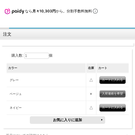
なら
月々10,303円
から。分割手数料無料
注文
購入数:
個
カラー
在庫
カート
△
グレー
×
入荷連絡を希望
ベージュ
△
ネイビー