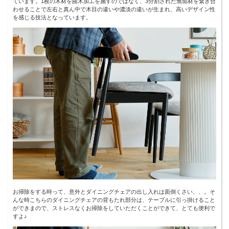
ています。1枚の木材を曲木加工を施すのではなく、3分割された無垢材を繋ぎ合
わせることで左右と真ん中で木目の違いや濃淡の違いが生まれ、高いデザイン性
を感じる技法となっています。
お掃除をする時って、意外とダイニングチェアの出し入れは面倒くさい、、。そ
んな時こちらのダイニングチェアの背もたれ部分は、テーブルに引っ掛けること
ができまので、ストレスなくお掃除をしていただくことができて、とても便利で
すよ♪