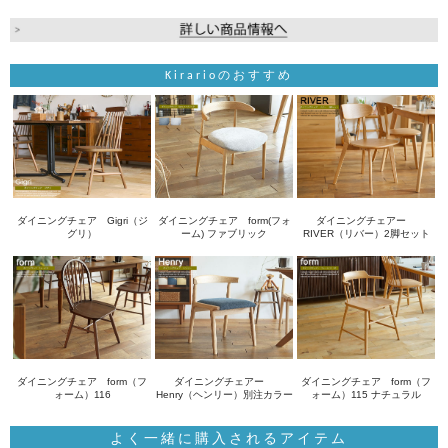
Kirarioのおすすめ
ダイニングチェア Gigri（ジ
ダイニングチェア form(フォ
ダイニングチェアー
グリ）
ーム) ファブリック
RIVER（リバー）2脚セット
ダイニングチェア form（フ
ダイニングチェアー
ダイニングチェア form（フ
ォーム）116
Henry（ヘンリー）別注カラー
ォーム）115 ナチュラル
よく一緒に購入されるアイテム