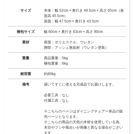
サイズ
本体：幅 52cm × 奥行き 49.5cm × 高さ 65cm（座
面高 45.5cm）
座面：幅 47.5cm × 奥行き 43.5cm
梱包サイズ
幅 60cm × 奥行き 63cm × 高さ 90cm
素材
座面：ポリエステル、ウレタン
脚部：アッシュ無垢材（ウレタン塗装）
重量
商品重量：5kg
梱包重量：6kg
耐荷重
約80kg
備考
届いてすぐに使える完成品でお届けします。
必要工具：なし
付属工具：なし
※こちらのページはダイニングチェアー単品の販
売ページとなります。
※こちらの商品の天然の木材を使用している為、
木目やフシや風合いが画像と異なる場合がござい
ます。