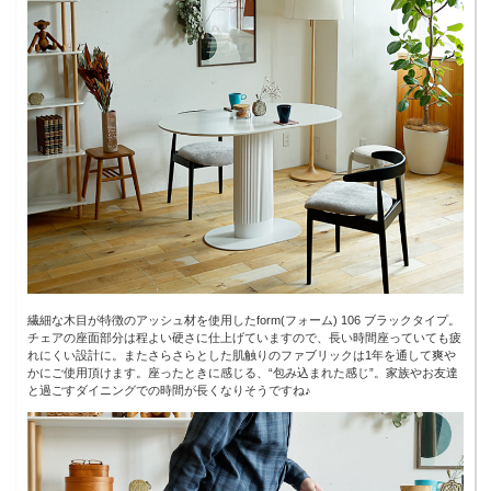
繊細な木目が特徴のアッシュ材を使用したform(フォーム) 106 ブラックタイプ。
チェアの座面部分は程よい硬さに仕上げていますので、長い時間座っていても疲
れにくい設計に。またさらさらとした肌触りのファブリックは1年を通して爽や
かにご使用頂けます。座ったときに感じる、“包み込まれた感じ”。家族やお友達
と過ごすダイニングでの時間が長くなりそうですね♪