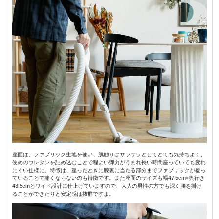
座面は、ファブリック生地を使い、肌触りはサラサラとしてとても気持ちよく、
硬めのウレタンを詰め込むことで程よい弾力がうまれ長い時間座っていても疲れ
にくい仕様に。特徴は、座ったときに膝裏に当たる部分までファブリックが覆っ
ていることで痛くならないのも特徴です。また座面のサイズも幅47.5cm×奥行き
43.5cmとワイド設計に仕上げていますので、大人の男性の方でも深く腰を掛け
ることができたりと安定感は抜群ですよ。