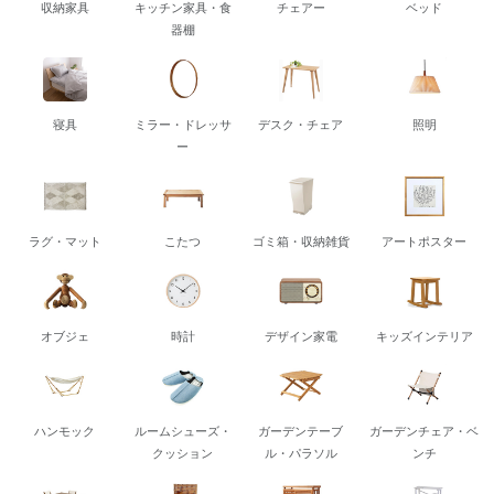
収納家具
キッチン家具・食
チェアー
ベッド
器棚
寝具
ミラー・ドレッサ
デスク・チェア
照明
ー
ラグ・マット
こたつ
ゴミ箱・収納雑貨
アートポスター
オブジェ
時計
デザイン家電
キッズインテリア
ハンモック
ルームシューズ・
ガーデンテーブ
ガーデンチェア・ベ
クッション
ル・パラソル
ンチ