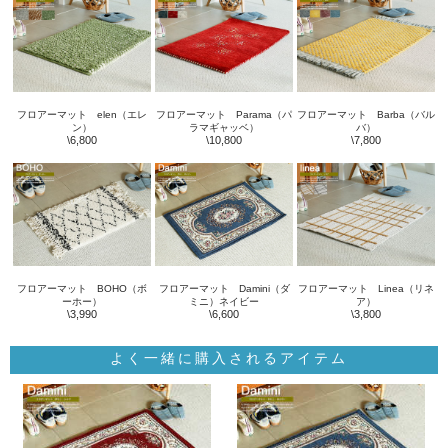
フロアーマット elen（エレ
フロアーマット Parama（パ
フロアーマット Barba（バル
ン）
ラマギャッベ）
バ）
\6,800
\10,800
\7,800
フロアーマット BOHO（ボ
フロアーマット Damini（ダ
フロアーマット Linea（リネ
ーホー）
ミニ）ネイビー
ア）
\3,990
\6,600
\3,800
よく一緒に購入されるアイテム