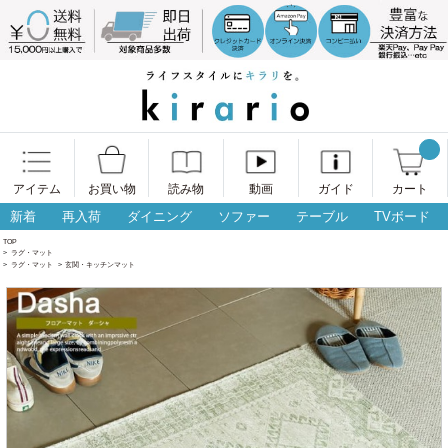
アイテム
お買い物
読み物
動画
ガイド
カート
新着
再入荷
ダイニング
ソファー
テーブル
TVボード
TOP
>
ラグ・マット
>
ラグ・マット
>
玄関・キッチンマット