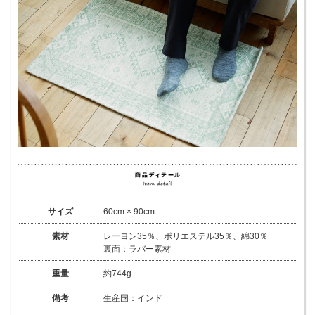
サイズ
60cm × 90cm
素材
レーヨン35％、ポリエステル35％、綿30％
裏面：ラバー素材
重量
約744g
備考
生産国：インド