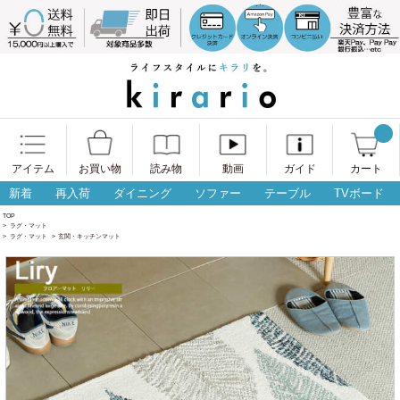
アイテム
お買い物
読み物
動画
ガイド
カート
新着
再入荷
ダイニング
ソファー
テーブル
TVボード
TOP
>
ラグ・マット
>
ラグ・マット
>
玄関・キッチンマット