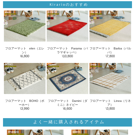
Kirarioのおすすめ
フロアーマット elen（エレ
フロアーマット Parama（パ
フロアーマット Barba（バル
ン）
ラマギャッベ）
バ）
\6,800
\10,800
\7,800
フロアーマット BOHO（ボ
フロアーマット Damini（ダ
フロアーマット Linea（リネ
ーホー）
ミニ）ネイビー
ア）
\3,990
\6,600
\3,800
よく一緒に購入されるアイテム