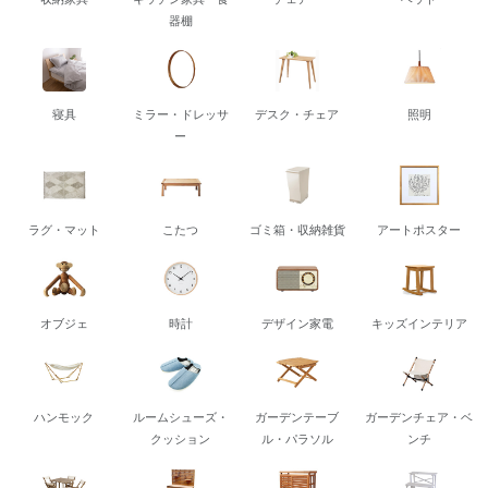
器棚
寝具
ミラー・ドレッサ
デスク・チェア
照明
ー
ラグ・マット
こたつ
ゴミ箱・収納雑貨
アートポスター
オブジェ
時計
デザイン家電
キッズインテリア
ハンモック
ルームシューズ・
ガーデンテーブ
ガーデンチェア・ベ
クッション
ル・パラソル
ンチ