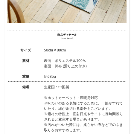
サイズ
50cm × 80cm
素材
表面：ポリエステル100％
裏面：綿布 (滑り止め付き)
重量
約685g
備考
生産国：中国製
※ホットカーペット・床暖房対応
※味わいのある表情にするために、一部かすれて
いたり、線が途切れる部分もございます。
※素材の特性上、直射日光やライトに長時間照ら
されると変色する場合があります。
※汚れがついた際には、柔らかい布などでのふき
取りをおすすめします。